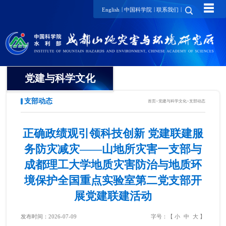
☰
|
|
|
English
中国科学院
联系我们
党建与科学文化
支部动态
首页
>
党建与科学文化
>
支部动态
党委
纪委
正确政绩观引领科技创新 党建联建服
务防灾减灾——山地所灾害一支部与
工会
成都理工大学地质灾害防治与地质环
团委
境保护全国重点实验室第二党支部开
展党建联建活动
党建要闻
发布时间：2026-07-09
字号：【
小
中
大
】
支部动态