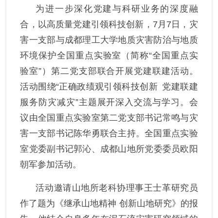
为进一步深化党建与科研业务的深度融
党风廉政
合，以高质量党建引领科技创新，
7月7日，
灾
群团统战
害一支部
与成都理工大学地质灾害防治与地质
环境保护全国重点实验室（简称
“全国重点实
验室”）第二党支部联合开展
党建联建活动。
活动围绕
“正确政绩观引领科技创新
党建联建
服务防灾减灾
”主题展开深入交流与学习。
会
议由
全国重点实验室
第二党支部书记常鸣与灾
害一支部书记陈华勇联合主持。
全国重点实验
室
党委副书记
郭沁
、
成都
山地所
党委
委员
欧阳
朝军参加
活动。
活动邀请
山地所
老科协
理事
王
士
革研究员
作了题为《继承山地精神
创新山地研究》的报