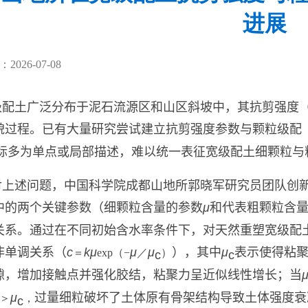
进展
026-07-08
级配土广泛分布于泥石流源区和山区斜坡中，其抗剪强度
貌过程。已有大量研究尝试建立抗剪强度参数与颗粒级配
标多为单点或局部描述，难以统一表征宽级配土细颗粒与
对上述问题，中国科学院成都山地所郭晓军研究员团队
创
中的两个关键参数（细颗粒含量的参数
μ
和代表粗颗粒含
关系。通过在不同初始含水率条件下，对天然重塑宽级配
非单调关系（
c
kμ
μ
μ
），其中
μ
表示使得粘
＝
exp（−
／
）
c
c
隙，增加接触点并强化胶结，粘聚力呈近似线性增长；当
μ
过量细粒破坏了土体原有骨架结构导致土体强度衰
＞
，
c