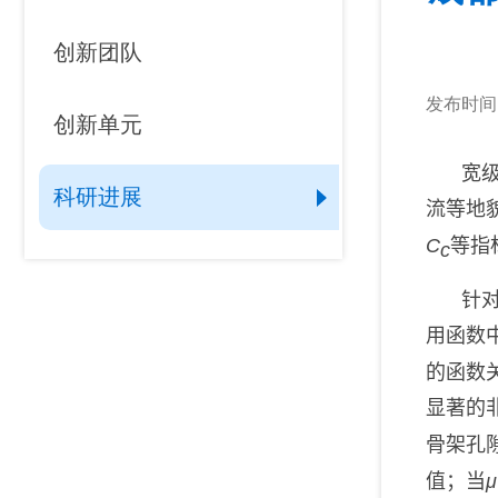
创新团队
发布时间：2
创新单元
山地灾害研究领域
宽
科研进展
山地生态环境研究领域
流等地
C
等指
c
山地灾害与环境交叉研究领
域
针
用函数
山区发展研究领域
的函数
显著的
数字山地与遥感应用研究领
骨架孔
域
值；当
μ