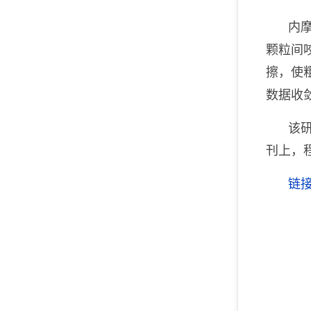
内
颗粒间
擦，使
数据收
该
刊上，
链