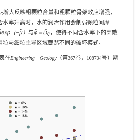
D
增大反映粗颗粒含量和粗颗粒骨架效应增强，
c
含水率升高时，水的润滑作用会削弱颗粒间摩
μ̃exp（−μ̃）
与
φ̃＝D̃
，使得不同含水率下的离散
c
粗粒与细粒主导区域截然不同的破坏模式。
表在
（第
卷，
号）期
Engineering Geology
367
108734