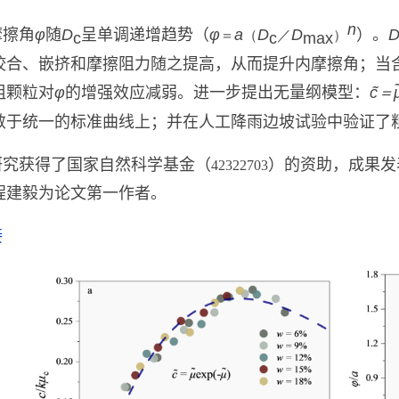
n
摩擦角
φ
随
D
呈单调递增趋势（
φ
a
D
D
）。
＝
（
／
）
c
c
max
咬合、嵌挤和摩擦阻力随之提高，从而提升内摩擦角；当
粗颗粒对
φ
的增强效应减弱。进一步提出无量纲模型：
c̃＝
敛于统一的标准曲线上；并在人工降雨边坡试验中验证了
研究获得了国家自然科学基金（
）
的
资助，成果发
42322703
程建毅为论文第一作者。
接