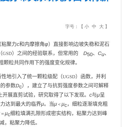
字号：【
小
中
大
】
（粘聚力
c
和内摩擦角
φ
）直接影响边坡失稳和泥石
（
）之间的经验联系，但常用的
D
、
C
、
GSD
50
u
粗颗粒共同作用下的强度变化规律。
新性地引入了统一颗粒级配（
）函数，并利
UGSD
量的参数
D
），建立了与抗剪强度参数之间可解释
c
土开展直剪试验，研究取得了以下发现。
c
与
μ
呈
聚力达到最大的临界
μ
。当
μ
μ
，细粒逐渐填充粗
＜
c
μ
μ
细粒填满孔隙形成密实结构，粘聚力达到峰
＝
c
减，粘聚力降低。