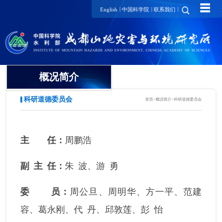
☰
|
|
|
English
中国科学院
联系我们
概况简介
科研道德委员会
首页
>
概况简介
>
科研道德委员会
单位介绍
所长寄语
主 任：
周鹏浩
领导集体
副 主 任
：
朱 波、游 勇
历任领导
委 员
：
周公旦、周明华、方一平、范建
历史沿革
容、葛永刚、代 丹、邱敦莲、彭 怡
学术委员会