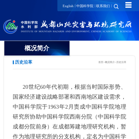
☰
|
|
|
English
中国科学院
联系我们
概况简介
历史沿革
首页
>
概况简介
>
历史沿革
单位介绍
所长寄语
20
世纪
60
年代初期，
根据当时国际形势、
领导集体
国家经济建设战略部署和西南地区建设需求，
中国科学院于
1963
年
2
月责成中国科学院地理
历任领导
研究所协助中国科学院西南分院（中国科学院
历史沿革
成都分院前身）在成都筹建地理
研究
机构，暂
学术委员会
作为地理研究所的分支机构，定名为中国科学