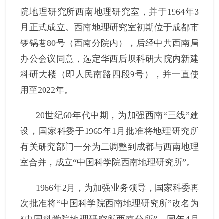
院地理研究所西南地理
研究
室
，
并于
1964
年
3
学位评定委员会
月正式成立
。
西南地理
研究
室
初期位于成都市
科研道德委员会
锣锅巷
80
号（西南分院内）
，
后经中共西南局
办公会议同意，选定华西后坝科研大院内新建
工程质量委员会
科研大楼（即人民南路四段
9
号），并一直使
使命定位
用至
2022
年。
形象标识
20
世纪
60
年代中期
，
为加强西南
“三线”建
设
，
国家科委于
1965
年
1
月批准将地理研究所
有关研究部门一分为二调整到成都与西南地理
室合并，成立“中国科学院西南地理研究所”。
1966
年
2
月
，
为加强业务领导
，
国家科委
再
次批准
将
“中国科学院西南地理研究所”改名为
“中国科学院地理研究所西南分所”。
同年
4
月