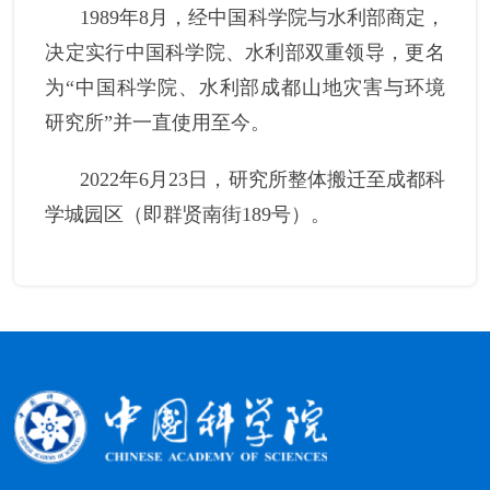
1989
年
8
月
，
经中国科学院与水利部商定
，
决定实行中国科学院、水利部双重领导
，更
名
为
“中国科学院
、
水利部成都山地灾害与环境
研究所
”并一直使用至今。
2022
年
6
月
23
日
，
研究所整体搬迁至成都科
学城园区（即群贤南街
189
号）。