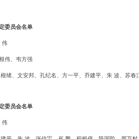
定委员会名单
 伟
根伟、韦方强
王根绪、文安邦、孔纪名、方一平、乔建平、朱 波、苏春
定委员会名单
 伟
乔建平、朱 波、张信宝、崔 鹏、程根伟、陈国阶、周万村