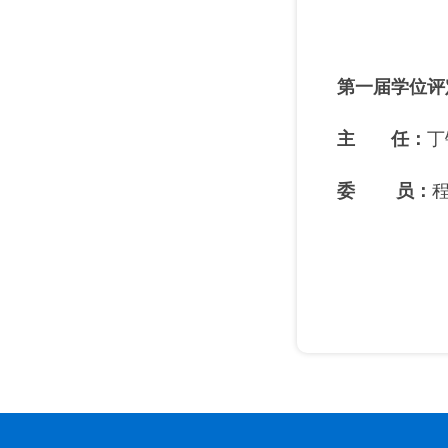
第一届学位评
主 任：
丁
委 员
：
程