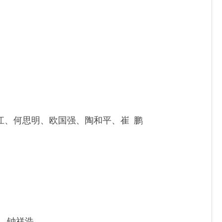
江、何思明、欧国强、陶和平、崔 鹏
、钟祥浩