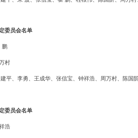
定委员会名单
 鹏
万村
乔建平、李勇、王成华、张信宝、
钟祥浩、
周万村、
陈国
定委员会名单
祥浩