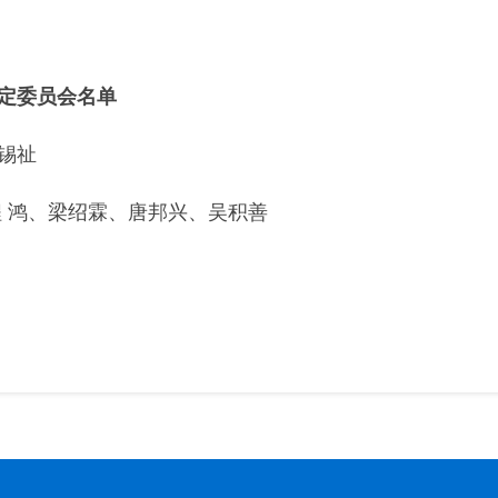
定委员会名单
锡祉
 鸿、
梁绍霖
、唐邦兴、
吴积善