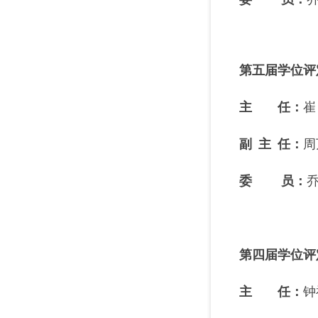
第五届学位评
主 任：
崔
副 主 任
：
周
委 员
：
第四届学位评
主 任：
钟