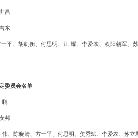
世昌
吉东
方一平、胡凯衡、何思明、江 耀、李爱农、欧阳朝军、
定委员会名单
 鹏
安邦
邓 伟、陈晓清、方一平、何思明、贺秀斌、李爱农、苏立