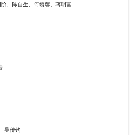
国阶、
陈自生、
何毓蓉
、
蒋明富
善
、吴传钧