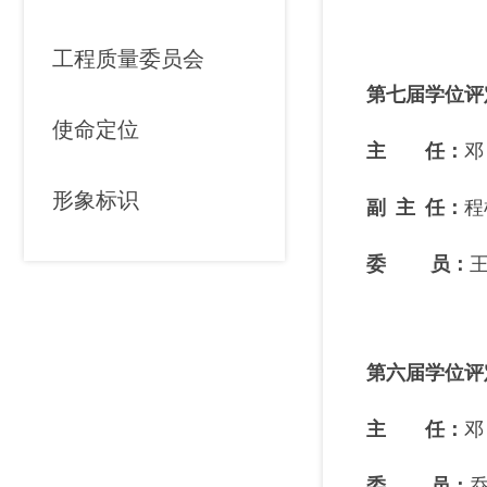
工程质量委员会
第七届学位评
使命定位
主 任：
邓
形象标识
副 主 任
：
程
委 员
：
第六届学位评
主 任：
邓
委 员
：