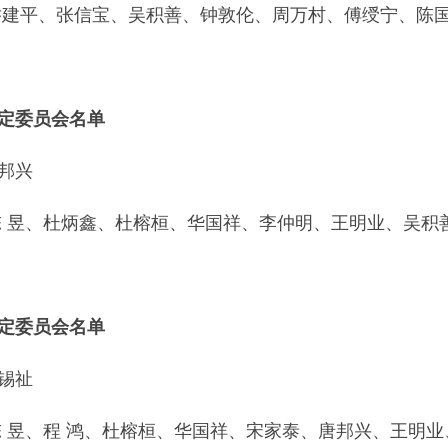
乔建平、张信宝、
吴积善、
钟敦伦、
周万村、
傅绶宁、
陈
定委员会名单
邦兴
陈 昱、杜炳鑫、杜榕桓、华国祥、李仲明、王明业、吴积
定委员会名单
锡祉
陈 昱、程 鸿、杜榕桓、华国祥、宋家泰、唐邦兴、王明业