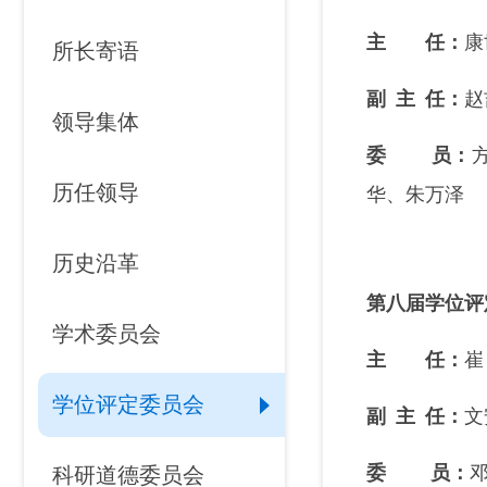
主 任：
康
所长寄语
副 主 任
：
赵
领导集体
委 员
：
历任领导
华、朱万泽
历史沿革
第八届学位评
学术委员会
主 任：
崔
学位评定委员会
副 主 任
：
文
委 员
：
科研道德委员会