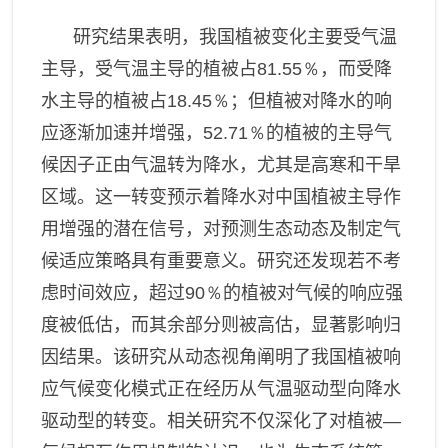
研究结果表明
，我
国植被变化主要受气温
主导，受气温主导的植被占
81.55％
，而受降
水主导的植被占
18.45％
；但植被对降水的响
应逐渐加速并增强，
52.71％
的植被的主导气
候因子正由气温转为降水，尤其是高寒和干旱
区域。这一转变预示着降水对中国植被主导作
用增强的潜在信号，对预测生态动态及制定气
候适应策略具有重要意义。研究还发现若不考
虑时间效应，超过
90％
的植被对气候的响应强
度被低估，而其余部分则被高估，显著影响归
因结果。
该
研究从动态视角阐明
了
我国
植被响
应气候变化模式正在经历从气温驱动型向降水
驱动型的转变。相关
研究
不仅深化了对植被—