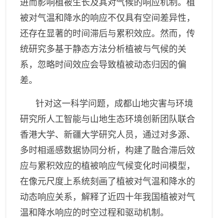
山区发展研究领域
进而影响植被生长及其对气候的响应机制。植
被对气温和降水的响应不仅具有空间差异性，
数字山地与遥感应用研究领
域
还存在显著的时间滞后与累积效应。然而，传
统研究多基于静态方法分析植被与气候的关
系，忽略时间效应会导致植被动态归因的偏
差。
针对这一科学问题，成都山地
灾害与环境
研究
所人工智能与山地生态环境创新团队联合
香港大学、新疆大学研究人员，通过对多源、
多时相遥感数据协同分析，构建了融合滞后效
应与累积效应的植被响应气候变化时间模型，
在像元尺度上系统刻画了植被对气温和降水的
动态响应关系，解释了近四十年
我
国植被对气
温和降水响应的时空过程和驱动机制。