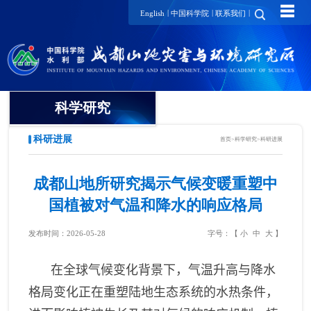
☰
|
|
|
English
中国科学院
联系我们
科学研究
科研进展
首页
>
科学研究
>
科研进展
领域方向
创新团队
成都山地所研究揭示气候变暖重塑中
国植被对气温和降水的响应格局
山地灾害研究领域
创新单元
发布时间：2026-05-28
字号：【
小
中
大
】
山地生态环境研究领域
科研进展
在全球气候变化背景下，气温升高与降水
山地灾害与环境交叉研究领
域
格局变化正在重塑陆地生态系统的水热条件，