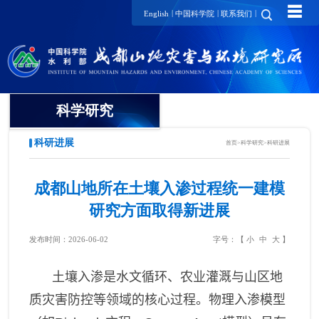
☰
|
|
|
English
中国科学院
联系我们
科学研究
科研进展
首页
>
科学研究
>
科研进展
领域方向
创新团队
成都山地所在土壤入渗过程统一建模
研究方面取得新进展
山地灾害研究领域
创新单元
发布时间：2026-06-02
字号：【
小
中
大
】
山地生态环境研究领域
科研进展
土壤入渗是水文循环、农业灌溉与山区地
山地灾害与环境交叉研究领
域
质灾害防控等领域的核心过程。物理入渗模型