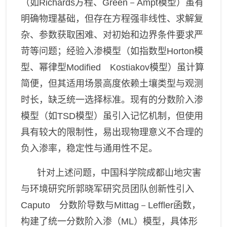
山区发展研究领域
（如
Richards
方程、
Green－Ampt
模型）虽有
明确物理基础，但存在方程强非线性、求解复
数字山地与遥感应用研究领
域
杂、参数获取困难、对初始和边界条件要求严
苛等问题；经验
入渗
模型（如指数型
Horton
模
型、幂律型
Modified Kostiakov
模型）虽计算
简便，但其适用场景高度依赖土壤类型与观测
时长，缺乏统一选择标准。现有的分数阶入渗
模型（如
TSD
模型）虽引入记忆机制，但
使用
具有较大的限制性，
易出现物理意义不合理的
负入渗率，稳定性与通用性不足。
针对上述问题，中国科学院成都山地灾害
与环境研究所郭晓军研究员团队
创新性引入
Caputo
分数阶导数与
Mittag－Leffler
函数，
构建了统一分数阶入渗（
ML
）模型，
具体形