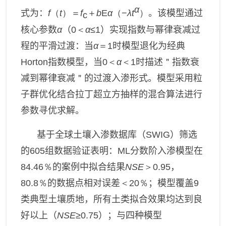
α
式为：
f
（
t
）＝
f
＋
b
E
α
（−
λt
）
。该模型
通过
c
核心参数
α
（
0＜
α
≤1
）实现指数与幂律衰减过
程的平滑过渡：当
α
＝1
时模型退化为经典
Horton
指数模型，当
0＜
α
＜1
时描述
＂
指数衰
减到幂律衰减
＂
的
过渡
入渗
形式
。
模型
采用粒
子群优化结合拉丁超立方抽样的混合算法进行
参数寻优
求解
。
基于全球土壤入渗数据库（
SWIG
）
筛选
的
605
组数据验证表明：
ML
分数阶入渗模型在
84.46％
的
案例中
拟合
结果
NSE
＞0.95
，
80.8％
的数据点相对误差
＜20％
；模型覆盖
9
类典型土壤质地，所有土类拟合效果均达到良
好以上（
NSE
≥0.75
）；与四种模型