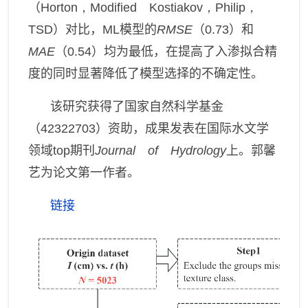
（
Horton，Modified Kostiakov，Philip，
TSD
）
对比，
ML
模型的
RMSE
（
0.73
）和
MAE
（
0.54
）均为最低，
在提高了入渗拟合精
度的同时
显著降低了模型选择的不确定性。
该研究获得了国家自然科学基金
（
42322703
）资助
，
成果发表
在
国际水文学
领域
top
期刊
Journal of Hydrology
上
。
郭馨
艺为论文第一作者
。
链接