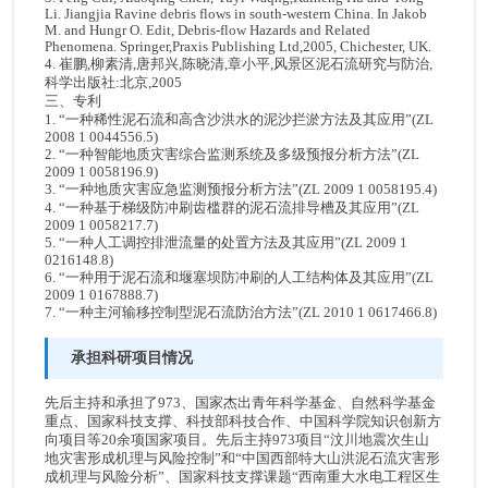
Li. Jiangjia Ravine debris flows in south-western China. In Jakob
M. and Hungr O. Edit, Debris-flow Hazards and Related
Phenomena. Springer,Praxis Publishing Ltd,2005, Chichester, UK.
4. 崔鹏,柳素清,唐邦兴,陈晓清,章小平,风景区泥石流研究与防治,
科学出版社:北京,2005
三、专利
1. “一种稀性泥石流和高含沙洪水的泥沙拦淤方法及其应用”(ZL
2008 1 0044556.5)
2. “一种智能地质灾害综合监测系统及多级预报分析方法”(ZL
2009 1 0058196.9)
3. “一种地质灾害应急监测预报分析方法”(ZL 2009 1 0058195.4)
4. “一种基于梯级防冲刷齿槛群的泥石流排导槽及其应用”(ZL
2009 1 0058217.7)
5. “一种人工调控排泄流量的处置方法及其应用”(ZL 2009 1
0216148.8)
6. “一种用于泥石流和堰塞坝防冲刷的人工结构体及其应用”(ZL
2009 1 0167888.7)
7. “一种主河输移控制型泥石流防治方法”(ZL 2010 1 0617466.8)
承担科研项目情况
先后主持和承担了973、国家杰出青年科学基金、自然科学基金
重点、国家科技支撑、科技部科技合作、中国科学院知识创新方
向项目等20余项国家项目。先后主持973项目“汶川地震次生山
地灾害形成机理与风险控制”和“中国西部特大山洪泥石流灾害形
成机理与风险分析”、国家科技支撑课题“西南重大水电工程区生