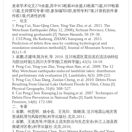
发表学术论文270余篇,其中SCI检索40余篇,EI检索75篇,ISTP检索
15篇,主持撰写专著3部,参加编写6部,发明专利7项,计算机软件著
作权1项,代表性的有:
一、论文
1. Peng Cui, Xiao-Qing Chen, Ying-Yan Zhu, et al.. 2011. The
Wenchuan Earthquake (May 12, 2008), Sichuan Province, China,
and resulting geohazards [J]. Nature Hazards, 56:19–36.
2. CUI Peng, Hu Kaiheng, ZHANG Jianqiang et al.. 2011.
Prediction of debris flow area by combing hydrological and
inundation simulation methods[J]. Journal of Mountain Science,
8(1):1–9.
3. 崔鹏,庄建琦,陈兴长,等. 2010. 汶川地震区震后泥石流活动特征
与防治对策[J].四川大学学报(工程科学版), 42(5): 10-19.
4. Peng Cui, Ying-yan Zhu, Yong-shun Han, et al.. 2009. The 12
May Wenchuan earthquake-induced landslide lakes: distribution
and preliminary risk evaluation [J]. Landslides, 6(3): 209-223.
5. Peng Cui, Chao Dang, Zunlan Cheng, et al. 2010. Debris Flows
Resulting From Glacial-Lake Outburst Floods In Tibet, China [J].
Physical Geography, 31(6): 508–527.
6. Cui Peng,Chen Xiaoqing,Liu Suqing,et al.. 2007. Techniques of
Debris Flow Prevention in National Parks [J]. Earth Science
Frontiers, 14(6): 172-180.
二、专著
1. 崔鹏、何思明、姚令侃、王兆印、陈晓清, 汶川地震山地灾害
形成机理与风险控制,科学出版社:北京,2011;
2. 崔鹏、王道杰等,中国水土流失防治与生态安全(长江上游及西
南诸河区卷),科学出版社:北京,2010;
3. Peng Cui, Xiaoqing Chen, Yuyi Waqng,Kaiheng Hu and Yong