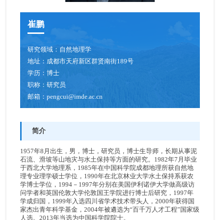
青年创新促进会成员
崔鹏
博士后
研究领域：
自然地理学
人才招聘
地址：
成都市天府新区群贤南街189号
学历：
博士
职称：
研究员
邮箱：
pengcui@imde.ac.cn
简介
1957年8月出生，男，博士，研究员，博士生导师，长期从事泥
石流、滑坡等山地灾与水土保持等方面的研究。1982年7月毕业
于西北大学地理系，1985年在中国科学院成都地理所获自然地
理专业理学硕士学位，1990年在北京林业大学水土保持系获农
学博士学位，1994－1997年分别在美国伊利诺伊大学做高级访
问学者和英国伦敦大学伦敦国王学院进行博士后研究，1997年
学成归国，1999年入选四川省学术技术带头人，2000年获得国
家杰出青年科学基金，2004年被遴选为“百千万人才工程”国家级
人选。2013年当选为中国科学院院士。