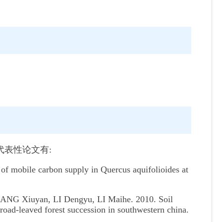
。代表性论文有:
 mobile carbon supply in Quercus aquifolioides at
NG Xiuyan, LI Dengyu, LI Maihe. 2010. Soil
oad-leaved forest succession in southwestern china.