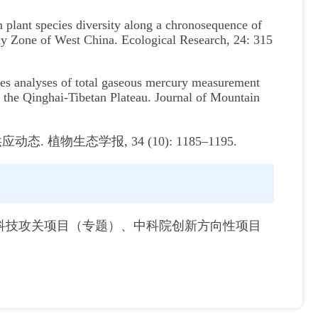
plant species diversity along a chronosequence of
iny Zone of West China. Ecological Research, 24: 315
s analyses of total gaseous mercury measurement
f the Qinghai-Tibetan Plateau. Journal of Mountain
植物生态学报, 34 (10): 1185–1195.
省科技攻关项目（专题）、中科院创新方向性项目