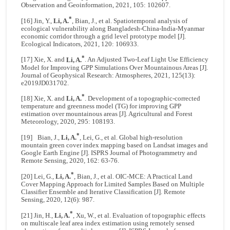
Observation and Geoinformation, 2021, 105: 102607.
*
[16] Jin, Y.,
Li, A.
, Bian, J., et al. Spatiotemporal analysis of
ecological vulnerability along Bangladesh-China-India-Myanmar
economic corridor through a grid level prototype model [J].
Ecological Indicators, 2021, 120: 106933.
*
[17] Xie, X. and
Li, A.
. An Adjusted Two-Leaf Light Use Efficiency
Model for Improving GPP Simulations Over Mountainous Areas [J].
Journal of Geophysical Research: Atmospheres, 2021, 125(13):
e2019JD031702.
*
[18] Xie, X. and
Li, A.
. Development of a topographic-corrected
temperature and greenness model (TG) for improving GPP
estimation over mountainous areas [J]. Agricultural and Forest
Meteorology, 2020, 295: 108193.
*
[19] Bian, J.,
Li, A.
, Lei, G., et al. Global high-resolution
mountain green cover index mapping based on Landsat images and
Google Earth Engine [J]. ISPRS Journal of Photogrammetry and
Remote Sensing, 2020, 162: 63-76.
*
[20] Lei, G.,
Li, A.
, Bian, J., et al. OIC-MCE: A Practical Land
Cover Mapping Approach for Limited Samples Based on Multiple
Classifier Ensemble and Iterative Classification [J]. Remote
Sensing, 2020, 12(6): 987.
*
[21] Jin, H.,
Li, A.
, Xu, W., et al. Evaluation of topographic effects
on multiscale leaf area index estimation using remotely sensed