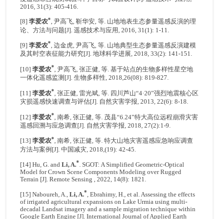
2016, 31(3): 405-416.
*
[8]
李爱农
, 尹高飞, 靳华安, 等. 山地地表生态参量遥感反演的理
论、方法与问题[J]. 遥感技术与应用, 2016, 31(1): 1-11.
*
[9]
李爱农
, 边金虎, 尹高飞, 等. 山地典型生态参量遥感反演建模
及其时空表征能力研究[J]. 地球科学进展, 2018, 33(2): 141-151.
*
[10]
李爱农
, 尹高飞, 张正健, 等. 基于站点的生物多样性星空地
一体化遥感监测[J]. 生物多样性, 2018,26(08): 819-827.
*
[11]
李爱农
, 张正健, 雷光斌, 等. 四川芦山“4·20”强烈地震核心区
灾损遥感快速调查与评估[J]. 自然灾害学报, 2013, 22(6): 8-18.
*
[12]
李爱农
, 南希, 张正健, 等. 茂县“6.24”特大高位远程崩滑灾害
遥感回溯与应急调查[J]. 自然灾害学报, 2018, 27(2):1-9.
*
[13]
李爱农
, 南希, 张正健, 等. 特大山地灾害遥感应急响应调查
方法与案例[J]. 中国减灾, 2018,(19): 42-45.
*
[14] Hu, G. and
Li, A.
. SGOT: A Simplified Geometric-Optical
Model for Crown Scene Components Modeling over Rugged
Terrain [J]. Remote Sensing , 2022, 14(8): 1821.
*
[15] Naboureh, A.,
Li, A.
, Ebrahimy, H., et al. Assessing the effects
of irrigated agricultural expansions on Lake Urmia using multi-
decadal Landsat imagery and a sample migration technique within
Google Earth Engine [J]. International Journal of Applied Earth