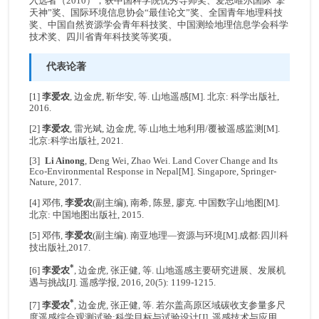
入选者（2010）；获中国科学院优秀导师奖、爱思唯尔国际“擎
天神”奖、国际环境信息协会“最佳论文”奖、全国青年地理科技
奖、中国自然资源学会青年科技奖、中国测绘地理信息学会科学
技术奖、四川省青年科技奖等奖项。
代表论著
[1]
李爱农
, 边金虎, 靳华安, 等. 山地遥感[M]. 北京: 科学出版社,
2016.
[2]
李爱农
, 雷光斌, 边金虎, 等.山地土地利用/覆被遥感监测[M].
北京:科学出版社, 2021.
[3]
Li Ainong
, Deng Wei, Zhao Wei. Land Cover Change and Its
Eco-Environmental Response in Nepal[M]. Singapore, Springer-
Nature, 2017.
[4] 邓伟,
李爱农
(副主编), 南希, 陈昱, 廖克. 中国数字山地图[M].
北京: 中国地图出版社, 2015.
[5] 邓伟,
李爱农
(副主编). 南亚地理—资源与环境[M].成都:四川科
技出版社,2017.
*
[6]
李爱农
, 边金虎, 张正健, 等. 山地遥感主要研究进展、发展机
遇与挑战[J]. 遥感学报, 2016, 20(5): 1199-1215.
*
[7]
李爱农
, 边金虎, 张正健, 等. 若尔盖高原区域碳收支参量多尺
度遥感综合观测试验:科学目标与试验设计[J]. 遥感技术与应用,