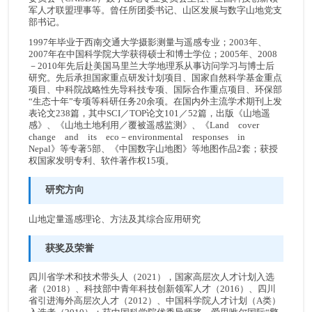
军人才联盟理事等。曾任所团委书记、山区发展与数字山地党支
部书记。
1997年毕业于西南交通大学摄影测量与遥感专业；2003年、
2007年在中国科学院大学获得硕士和博士学位；2005年、2008
－2010年先后赴美国马里兰大学地理系从事访问学习与博士后
研究。先后承担国家重点研发计划项目、国家自然科学基金重点
项目、中科院战略性先导科技专项、国际合作重点项目、环保部
“生态十年”专项等科研任务20余项。在国内外主流学术期刊上发
表论文238篇，其中SCI／TOP论文101／52篇，出版《山地遥
感》、《山地土地利用／覆被遥感监测》、《Land cover
change and its eco－environmental responses in
Nepal》等专著5部、《中国数字山地图》等地图作品2套；获授
权国家发明专利、软件著作权15项。
研究方向
山地定量遥感理论、方法及其综合应用研究
获奖及荣誉
四川省学术和技术带头人（2021），国家高层次人才计划入选
者（2018）、科技部中青年科技创新领军人才（2016）、四川
省引进海外高层次人才（2012）、中国科学院人才计划（A类）