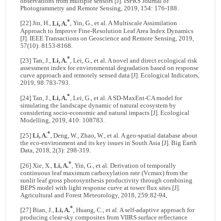
observations from multiple sensors [J]. ISPRS Journal of
Photogrammetry and Remote Sensing, 2019, 154: 176-188.
*
[22] Jin, H.,
Li, A.
, Yin, G., et al. A Multiscale Assimilation
Approach to Improve Fine-Resolution Leaf Area Index Dynamics
[J]. IEEE Transactions on Geoscience and Remote Sensing, 2019,
57(10): 8153-8168.
*
[23] Tan, J.,
Li, A.
, Lei, G., et al. A novel and direct ecological risk
assessment index for environmental degradation based on response
curve approach and remotely sensed data [J]. Ecological Indicators,
2019, 98:783-793.
*
[24] Tan, J.,
Li, A.
, Lei, G., et al. A SD-MaxEnt-CA model for
simulating the landscape dynamic of natural ecosystem by
considering socio-economic and natural impacts [J]. Ecological
Modelling, 2019, 410: 108783.
*
[25]
Li, A.
, Deng, W., Zhao, W., et al. A geo-spatial database about
the eco-environment and its key issues in South Asia [J]. Big Earth
Data, 2018, 2(3): 298-319.
*
[26] Xie, X.,
Li, A.
, Yin, G., et al. Derivation of temporally
continuous leaf maximum carboxylation rate (Vcmax) from the
sunlit leaf gross photosynthesis productivity through combining
BEPS model with light response curve at tower flux sites [J].
Agricultural and Forest Meteorology, 2018, 259:82-94,
*
[27] Bian, J.,
Li, A.
, Huang, C., et al. A self-adaptive approach for
producing clear-sky composites from VIIRS surface reflectance