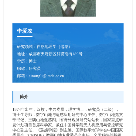
青年创新促进会成员
博士后
李爱农
人才招聘
研究领域：
自然地理学（遥感）
地址：
成都市天府新区群贤南街189号
学历：
博士
职称：
研究员
邮箱：
ainongli@imde.ac.cn
简介
1974年出生，汉族，中共党员，理学博士，研究员（二级），
博士生导师，数字山地与遥感应用研究中心主任、数字山地党支
部书记、王朗山地遥感四川省野外观测研究站站长，国家重点研
发计划项目首席科学家。兼任中国科学院无人机应用与管控研究
中心副主任、《遥感学报》副主编、国际数字地球学会中国国家
委员会（CNISDE）数字山地专业委员会主任、全国科技创新领