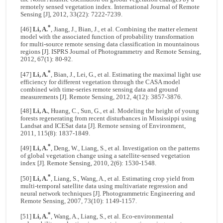
remotely sensed vegetation index. International Journal of Remote
Sensing [J], 2012, 33(22): 7222-7239.
*
[46]
Li, A.
, Jiang, J., Bian, J., et al. Combining the matter element
model with the associated function of probability transformation
for multi-source remote sensing data classification in mountainous
regions [J]. ISPRS Journal of Photogrammetry and Remote Sensing,
2012, 67(1): 80-92.
*
[47]
Li, A.
, Bian, J., Lei, G., et al. Estimating the maximal light use
efficiency for different vegetation through the CASA model
combined with time-series remote sensing data and ground
measurements [J]. Remote Sensing, 2012, 4(12): 3857-3876.
[48]
Li, A.
, Huang, C., Sun, G., et al. Modeling the height of young
forests regenerating from recent disturbances in Mississippi using
Landsat and ICESat data [J]. Remote sensing of Environment,
2011, 115(8): 1837-1849.
*
[49]
Li, A.
, Deng, W., Liang, S., et al. Investigation on the patterns
of global vegetation change using a satellite-sensed vegetation
index [J]. Remote Sensing, 2010, 2(6): 1530-1548.
*
[50]
Li, A.
, Liang, S., Wang, A., et al. Estimating crop yield from
multi-temporal satellite data using multivariate regression and
neural network techniques [J]. Photogrammetric Engineering and
Remote Sensing, 2007, 73(10): 1149-1157.
*
[51]
Li, A.
, Wang, A., Liang, S., et al. Eco-environmental