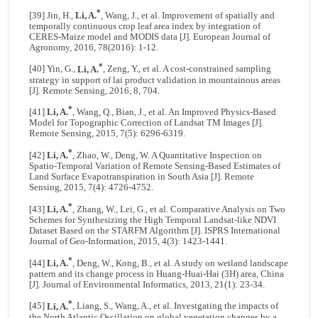
*
[39] Jin, H.,
Li, A.
, Wang, J., et al. Improvement of spatially and
temporally continuous crop leaf area index by integration of
CERES-Maize model and MODIS data [J]. European Journal of
Agronomy, 2016, 78(2016): 1-12.
*
[40] Yin, G.,
Li, A.
, Zeng, Y., et al. A cost-constrained sampling
strategy in support of lai product validation in mountainous areas
[J]. Remote Sensing, 2016, 8, 704.
*
[41]
Li, A.
, Wang, Q., Bian, J., et al. An Improved Physics-Based
Model for Topographic Correction of Landsat TM Images [J].
Remote Sensing, 2015, 7(5): 6296-6319.
*
[42]
Li, A.
, Zhao, W., Deng, W. A Quantitative Inspection on
Spatio-Temporal Variation of Remote Sensing-Based Estimates of
Land Surface Evapotranspiration in South Asia [J]. Remote
Sensing, 2015, 7(4): 4726-4752.
*
[43]
Li, A.
, Zhang, W., Lei, G., et al. Comparative Analysis on Two
Schemes for Synthesizing the High Temporal Landsat-like NDVI
Dataset Based on the STARFM Algorithm [J]. ISPRS International
Journal of Geo-Information, 2015, 4(3): 1423-1441.
*
[44]
Li, A.
, Deng, W., Kong, B., et al. A study on wetland landscape
pattern and its change process in Huang-Huai-Hai (3H) area, China
[J]. Journal of Environmental Informatics, 2013, 21(1): 23-34.
*
[45]
Li, A.
, Liang, S., Wang, A., et al. Investgating the impacts of
the North Atlantic Oscillation on global vegetation changes by a