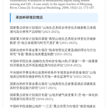
vulnerability evaluation in mountainous region using remote
sensing and GIS - A case study in the upper reaches of Minjiang
River, China [J]. Ecological Modelling, 2006, 192(1-2): 175-187.
承担科研项目情况
国家重点研发计划项目“山地生态系统全球变化关键参数立体观
测与高分辨率产品研制”(2021-2025);
国家重大研发计划项目课题“典型山地生态系统全球变化关键参
数星-空-地立体观测与时空尺度扩展”(2021-2025);
国家自然科学基金重大项目“陆表智慧化定量遥感的理论与方法
研究”专题“重难点地表覆盖制图”(2021-2025);
中国科学院任务/战略性先导科技专项(A类)子课题“一带一路重要
经济廊道生态环境遥感监测与综合评估”(2018-2022);
中央级科学事业单位改善科研条件专项资金科研装备项目“山地
地表过程和生物多样性天空地一体化监测平台”(2022-2023);
国家自然科学基金重点项目“山地典型生态参量遥感反演建模及
其时空表征能力研究”(2017-2021);
国家重点研发计划项目专题“山地关键气候变量天-空-地一体化协
同观测与应用示范”(2016-2021);
中国科学院成都山地所“一三五”重点培育方向项目“南亚地缘合