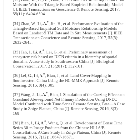
[33] Zhao, W.,
Li, A.
, Zhao, T. Potential of Estimating Surface Soil
Moisture With the Triangle-Based Empirical Relationship Model
[J]. IEEE Transactions on Geoscience & Remote Sensing, 2017,
55(11): 6494-6504.
*
[34] Zhao, W.,
Li, A.
, Jin, H., et al. Performance Evaluation of the
Triangle-Based Empirical Soil Moisture Relationship Models
Based on Landsat-5 TM Data and In Situ Measurements [J]. IEEE
Transactions on Geoscience and Remote Sensing, 2017, 55(5):
2632-2645.
*
[35] Tan, J.,
Li, A.
, Lei, G., et al. Preliminary assessment of
ecosystem risk based on IUCN criteria in a hierarchy of spatial
domains: A case study in Southwestern China [J]. Biological
Conservation, 2017, 215(2017): 152-161.
*
[36] Lei, G.,
Li, A.
, Bian, J., et al. Land Cover Mapping in
Southwestern China Using the HC-MMK Approach [J]. Remote
Sensing, 2016, 8(4): 305.
*
[37] Wang, J.,
Li, A.
, Bian, J. Simulation of the Grazing Effects on
Grassland Aboveground Net Primary Production Using DNDC
Model Combined with Time-Series Remote Sensing Data—A Case
Study in Zoige Plateau, China [J]. Remote Sensing, 2016, 8(3):
168.
*
[38] Bian, J.,
Li, A.
, Wang, Q., et al. Development of Dense Time
Series 30-m Image Products from the Chinese HJ-1A/B
Constellation: A Case Study in Zoige Plateau, China [J]. Remote
Sensing, 2016, 7(12): 16647-16671.