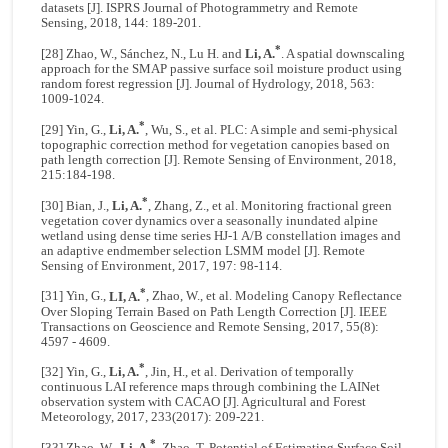
datasets [J]. ISPRS Journal of Photogrammetry and Remote
Sensing, 2018, 144: 189-201.
*
[28] Zhao, W., Sánchez, N., Lu H. and
Li, A.
. A spatial downscaling
approach for the SMAP passive surface soil moisture product using
random forest regression [J]. Journal of Hydrology, 2018, 563:
1009-1024.
*
[29] Yin, G.,
Li, A.
, Wu, S., et al. PLC: A simple and semi-physical
topographic correction method for vegetation canopies based on
path length correction [J]. Remote Sensing of Environment, 2018,
215:184-198.
*
[30] Bian, J.,
Li, A.
, Zhang, Z., et al. Monitoring fractional green
vegetation cover dynamics over a seasonally inundated alpine
wetland using dense time series HJ-1 A/B constellation images and
an adaptive endmember selection LSMM model [J]. Remote
Sensing of Environment, 2017, 197: 98-114.
*
[31] Yin, G.,
LI, A.
, Zhao, W., et al. Modeling Canopy Reflectance
Over Sloping Terrain Based on Path Length Correction [J]. IEEE
Transactions on Geoscience and Remote Sensing, 2017, 55(8):
4597 - 4609.
*
[32] Yin, G.,
Li, A.
, Jin, H., et al. Derivation of temporally
continuous LAI reference maps through combining the LAINet
observation system with CACAO [J]. Agricultural and Forest
Meteorology, 2017, 233(2017): 209-221.
*