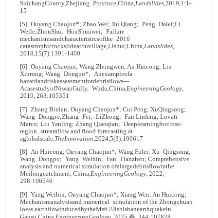
SuichangCounty,Zhejiang Province,China,
Landslides
,2019,1:1-
15
[5] Ouyang Chaojun*; Zhao Wei; Xu Qiang; Peng Dalei;Li
Weile;ZhouShu; HouShunwei; Failure
mechanismsandcharacteristicsofthe 2016
catastrophicrockslideatSuvillage,Lishui,China,
Landslides
,
2018,15(7):1391-1400
[6] Ouyang Chaojun; Wang Zhongwen; An Huicong; Liu
Xinrong; Wang Dongpo*; Anexampleofa
hazardandriskassessmentfordebrisflows—
AcasestudyofNiwanGully, Wudu,China,
Engineering
Geology
,
2019, 263:105351
[7] Zhang Binlan; Ouyang Chaojun*; Cui Peng; XuQingsong;
Wang Dongpo;Zhang Fei; LiZhong; Fan Linfeng; Lovati
Marco; Liu Yanling; Zhang Qianqian; Deeplearningforcross-
region streamflow and flood forecasting at
aglobalscale,
The
Innovati
on
,2024,5(3):100617
[8] An Huicong; Ouyang Chaojun*; Wang Fulei; Xu Qingsong;
Wang Dongpo; Yang Weibin; Fan Tianzhen; Comprehensive
analysis and numerical simulation ofalargedebrisflowinthe
Meilongcatchment, China,
Engineering
Geology
, 2022,
298:106546
[9] Yang Weibin; Ouyang Chaojun*; Xiang Wen; An Huicong;
Mechanismanalysisand numerical simulation of the Zhongchuan
loess earthflowinducedbytheMs6.2Jishishanearthquakein
Gansu,China,
Engineering
Geology
, 2025.春, 344:107828