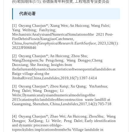
(6) 欧阳朝军(1/1); 谷德振青年科技奖, 工程地质专业委员会
代表论著
[1] Ouyang Chaojun*; Xiang Wen; An Huicong; Wang Fulei;
Yang Weibing; FanJiying;
MechanisticAnalysisandNumericalSimulationofthe 2021 Post-
FireDebrisFlowinXiangjiaoCatchment,
China,
Journal
of
Geophysical
Research:
Earth
Surface
, 2023,128(1):
2022JF006846
[2] Ouyang Chaojun*; An Huicong; Zhou Shu;
WangZhongwen;Su Pengcheng; Wang Dongpo;Cheng
Duoxiang; She Jinxing; Insights from
thefailureanddynamiccharacteristicsoftwosequentiallandslides at
Baige village along the
JinshaRiver,China,
Landslides
,2019,16(7):1397-1414
[3] Ouyang Chaojun*; Zhou Kaiqi; Xu Qiang; YinJianhua;
Peng Dalei; Wang Dongpo; Li
Weile;Dynamicanalysisandnumericalmodelingofthe
2015catastrophiclandslideoftheconstruction waste landfill at
Guangming, Shenzhen, China,
Landslides
,2017,14(2):705-718
[4] Ouyang Chaojun*; Zhao Wei; An Huicong; ZhouShu; Wang
Dongpo; XuQiang; Li Weile; Peng Dalei; Early identification
and dynamic processes ofridge-
toprockslides:implicationsfromtheSu Village landslide in