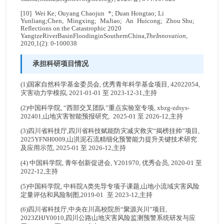
[10] Wei Ke; Ouyang Chaojun *; Duan Hongtao; Li
Yunliang;Chen, Mingxing; MaJiao; An Huicong; Zhou Shu;
Reflections on the Catastrophic 2020
YangtzeRiverBasinFloodinginSouthernChina,
The
Innovation
,
2020,1(2): 0-100038
承担科研项目情况
(1)国家自然科学基金委员会, 优秀青年科学基金项目, 42022054,
灾害动力学模拟, 2021-01-01 至 2023-12-31,主持
(2)中国科学院, “西部交叉团队”重点实验室专项, xbzg-zdsys-
202401,山地灾害智能预报研究, 2025-01 至 2026-12,主持
(3)四川省科技厅,四川省科技赋能防灾减灾救灾“揭榜挂帅”项目,
2025YFNH0009,山洪泥石流精细化预警能力提升关键技术研究
及应用示范, 2025-01 至 2026-12,主持
(4) 中国科学院, 青年创新促进会, Y201970, 优秀会员, 2020-01 至
2022-12,主持
(5)中国科学院, 中科院A类先导专项子课题,山地小流域灾害风险
定量评估和风险制图,2019-01 至 2023-12,主持
(6)四川省科技厅,中央在川高校院所“聚源兴川”项目,
2023ZHJY0010,四川公路山地灾害风险监测预警系统研发与应