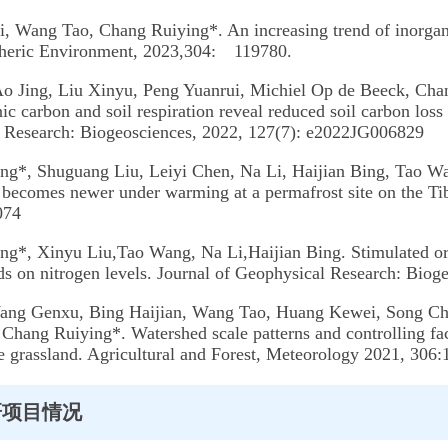
i, Wang Tao, Chang Ruiying*. An increasing trend of inorgani
heric Environment, 2023,304: 119780.
o Jing, Liu Xinyu, Peng Yuanrui, Michiel Op de Beeck, Cha
ic carbon and soil respiration reveal reduced soil carbon loss
 Research: Biogeosciences, 2022, 127(7): e2022JG006829
ng*, Shuguang Liu, Leiyi Chen, Na Li, Haijian Bing, Tao 
 becomes newer under warming at a permafrost site on the Tib
074
ng*, Xinyu Liu,Tao Wang, Na Li,Haijian Bing. Stimulated or 
ds on nitrogen levels. Journal of Geophysical Research: Bio
Wang Genxu, Bing Haijian, Wang Tao, Huang Kewei, Song Ch
Chang Ruiying*. Watershed scale patterns and controlling fac
ne grassland. Agricultural and Forest, Meteorology 2021, 306
研项目情况