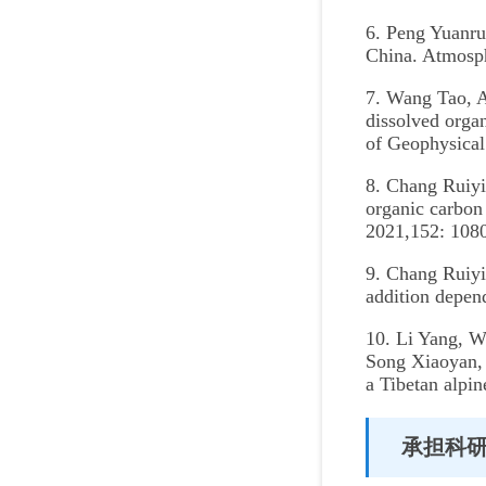
6. Peng Yuanru
China. Atmosp
7. Wang Tao, A
dissolved organ
of Geophysical
8. Chang Ruiyi
organic carbon
2021,152: 108
9. Chang Ruiyi
addition depen
10. Li Yang, 
Song Xiaoyan, 
a Tibetan alpi
承担科