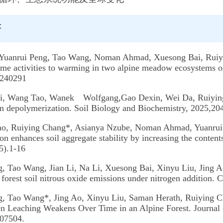
著
Yuanrui Peng, Tao Wang, Noman Ahmad, Xuesong Bai, Ruiying
me activities to warming in two alpine meadow ecosystems o
:240291
i, Wang Tao, Wanek Wolfgang,Gao Dexin, Wei Da, Ruiying Ch
en depolymerization. Soil Biology and Biochemistry, 2025,20
ao, Ruiying Chang*, Asianya Nzube, Noman Ahmad, Yuanrui 
on enhances soil aggregate stability by increasing the contents
5).1-16
g, Tao Wang, Jian Li, Na Li, Xuesong Bai, Xinyu Liu, Jing 
forest soil nitrous oxide emissions under nitrogen addition
g, Tao Wang*, Jing Ao, Xinyu Liu, Saman Herath, Ruiying Ch
en Leaching Weakens Over Time in an Alpine Forest. Journal
07504.