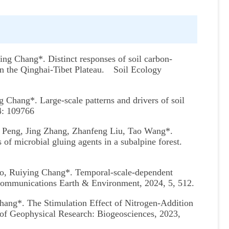
 Chang*. Distinct responses of soil carbon-
n the Qinghai-Tibet Plateau. Soil Ecology
ang*. Large-scale patterns and drivers of soil
4: 109766
Peng, Jing Zhang, Zhanfeng Liu, Tao Wang*.
 of microbial gluing agents in a subalpine forest.
Ao, Ruiying Chang*. Temporal-scale-dependent
. Communications Earth & Environment, 2024, 5, 512.
ang*. The Stimulation Effect of Nitrogen-Addition
 of Geophysical Research: Biogeosciences, 2023,