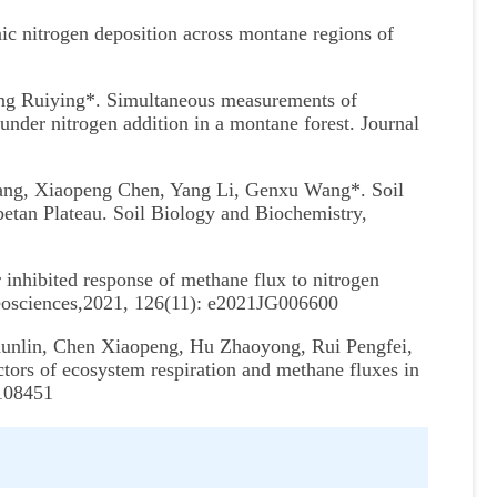
c nitrogen deposition across montane regions of
ng Ruiying*. Simultaneous measurements of
 under nitrogen addition in a montane forest. Journal
Wang, Xiaopeng Chen, Yang Li, Genxu Wang*. Soil
etan Plateau. Soil Biology and Biochemistry,
inhibited response of methane flux to nitrogen
geosciences,2021, 126(11): e2021JG006600
unlin, Chen Xiaopeng, Hu Zhaoyong, Rui Pengfei,
tors of ecosystem respiration and methane fluxes in
:108451