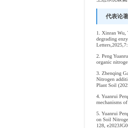
代表论
1. Xinran Wu, 
degrading enzy
Letters,2025,7
2. Peng Yuanru
organic nitrog
3. Zhenqing G
Nitrogen additi
Plant Soil (202
4. Yuanrui Pen
mechanisms of 
5. Yuanrui Pen
on Soil Nitrog
128, e2023JG0