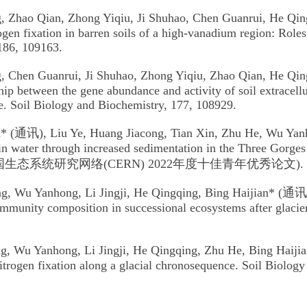
g, Zhao Qian, Zhong Yiqiu, Ji Shuhao, Chen Guanrui, He Qi
ogen fixation in barren soils of a high-vanadium region: Rol
186, 109163.
g, Chen Guanrui, Ji Shuhao, Zhong Yiqiu, Zhao Qian, He Qi
hip between the gene abundance and activity of soil extracell
. Soil Biology and Biochemistry, 177, 108929.
n* (通讯), Liu Ye, Huang Jiacong, Tian Xin, Zhu He, Wu Yanho
in water through increased sedimentation in the Three Gorge
中国生态系统研究网络(CERN) 2022年度十佳青年优秀论文).
g, Wu Yanhong, Li Jingji, He Qingqing, Bing Haijian* (通讯), 
ommunity composition in successional ecosystems after glacier
g, Wu Yanhong, Li Jingji, He Qingqing, Zhu He, Bing Haijia
nitrogen fixation along a glacial chronosequence. Soil Biolog