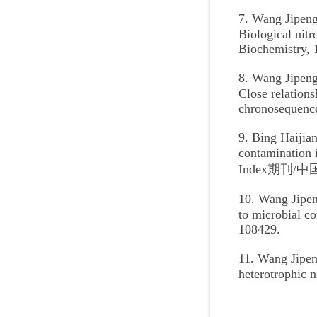
7. Wang Jipen
Biological nitr
Biochemistry, 
8. Wang Jipen
Close relations
chronosequence
9. Bing Haijia
contamination 
Index期刊/
10. Wang Jipen
to microbial c
108429.
11. Wang Jipen
heterotrophic 