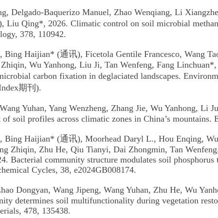
ng, Delgado-Baquerizo Manuel, Zhao Wenqiang, Li Xiangzhe
 Liu Qing*, 2026. Climatic control on soil microbial methane
logy, 378, 110942.
, Bing Haijian* (通讯), Ficetola Gentile Francesco, Wang Ta
Zhiqin, Wu Yanhong, Liu Ji, Tan Wenfeng, Fang Linchuan*, 2
 microbial carbon fixation in deglaciated landscapes. Envi
Index期刊).
 Wang Yuhan, Yang Wenzheng, Zhang Jie, Wu Yanhong, Li Ju
 of soil profiles across climatic zones in China’s mountains
, Bing Haijian* (通讯), Moorhead Daryl L., Hou Enqing, Wu
ng Zhiqin, Zhu He, Qiu Tianyi, Dai Zhongmin, Tan Wenfeng
4. Bacterial community structure modulates soil phosphorus tu
chemical Cycles, 38, e2024GB008174.
, Zhao Dongyan, Wang Jipeng, Wang Yuhan, Zhu He, Wu Yanh
y determines soil multifunctionality during vegetation restora
rials, 478, 135438.