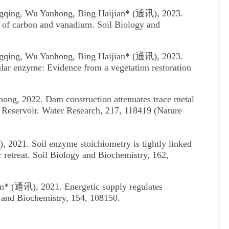
ngqing, Wu Yanhong, Bing Haijian* (通讯), 2023.
es of carbon and vanadium. Soil Biology and
ngqing, Wu Yanhong, Bing Haijian* (通讯), 2023.
ular enzyme: Evidence from a vegetation restoration
ng, 2022. Dam construction attenuates trace metal
s Reservoir. Water Research, 217, 118419 (Nature
2021. Soil enzyme stoichiometry is tightly linked
 retreat. Soil Biology and Biochemistry, 162,
n* (通讯), 2021. Energetic supply regulates
y and Biochemistry, 154, 108150.