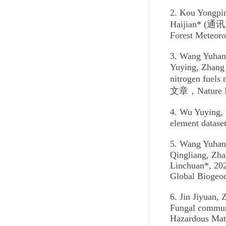
2. Kou Yongpi
Haijian* (通讯),
Forest Meteoro
3. Wang Yuhan
Yuying, Zhang 
nitrogen fuels
文章，Nature 
4. Wu Yuying,
element dataset
5. Wang Yuhan
Qingliang, Zha
Linchuan*, 202
Global Biogeo
6. Jin Jiyuan
Fungal communit
Hazardous Mate