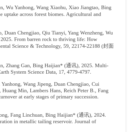
n, Wu Yanhong, Wang Xiaohu, Xiao Jiangtao, Bing
 uptake across forest biomes. Agricultural and
o, Duan Chengjiao, Qiu Tianyi, Yang Wenzheng, Wu
025. From barren rock to thriving life: How
ronmental Science & Technology, 59, 22174-22188 (封面
n, Zhang Gan, Bing Haijian* (通讯), 2025. Multi-
. Earth System Science Data, 17, 4779-4797.
 Yanhong, Wang Jipeng, Duan Chengjiao, Cui
, Huang Min, Lambers Hans, Reich Peter B., Fang
rnover at early stages of primary succession.
ong, Fang Linchuan, Bing Haijian* (通讯), 2024.
tion in metallic tailing reservoir. Journal of