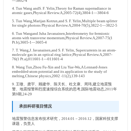
—3802-4
4. Tun Wang andS. F. Yelin,Theory for Raman superradiance in
atomic gases,Physical Review.A,2005-72(4),3804-1—3804-6
5. Tun Wang,Marijan Kotrun,and S. F. Yelin,Multiple beam splitter
for single photons Physical Review.A,2004-70(5),3822-1—3822-5
6. Tun Wangand Juha Javanainen,Interferometry for fermionic
atoms with transverse momentum,Physical Review.A,2007-75(1
Pt.b),3605-1—
3605-4
7. T. Wang,J. Javanainen,and S. F. Yelin, Supercurrents in an atom-
molecule gas in an optical ring lattice,Physical Review.A,2007-
76(1 Pt.a),011601-1—011601-4
8. Wang Tun,Zhou Fu-Xin and Liu Yue-Wu,A Lennard-Jones
embedded-atom potential and its application to the study of
melting,Chinese physics,2002 -11(2),139-143
9. 王暾、龚宇、顾建华、陈天长、杜文康、周玮,建立地震预
警、地震报警和烈度速报综合系统的思考,国际地震动态,2011年
第9期,24-29
承担科研项目情况
地震预警信息发布技术研究，2014.01－2016.12，国家科技支撑
课题，负责人