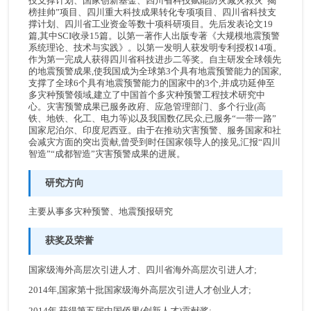
技支撑计划、国家创新基金、四川省科技赋能防灾减灾救灾“揭
榜挂帅”项目、四川重大科技成果转化专项项目、四川省科技支
撑计划、四川省工业资金等数十项科研项目。先后发表论文19
篇,其中SCI收录15篇。以第一著作人出版专著《大规模地震预警
系统理论、技术与实践》。以第一发明人获发明专利授权14项。
作为第一完成人获得四川省科技进步二等奖。自主研发全球领先
的地震预警成果,使我国成为全球第3个具有地震预警能力的国家,
支撑了全球6个具有地震预警能力的国家中的3个,并成功延伸至
多灾种预警领域,建立了中国首个多灾种预警工程技术研究中
心。灾害预警成果已服务政府、应急管理部门、多个行业(高
铁、地铁、化工、电力等)以及我国数亿民众,已服务“一带一路”
国家尼泊尔、印度尼西亚。由于在推动灾害预警、服务国家和社
会减灾方面的突出贡献,曾受到时任国家领导人的接见,汇报“四川
智造”“成都智造”灾害预警成果的进展。
研究方向
主要从事多灾种预警、地震预报研究
获奖及荣誉
国家级海外高层次引进人才、四川省海外高层次引进人才;
2014年,国家第十批国家级海外高层次引进人才创业人才;
2014年,获得第五届中国侨界(创新人才)贡献奖;