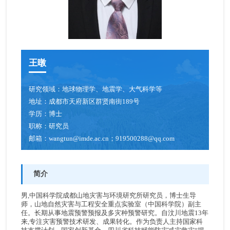
青年创新促进会成员
博士后
王暾
人才招聘
研究领域：
地球物理学、地震学、大气科学等
地址：
成都市天府新区群贤南街189号
学历：
博士
职称：
研究员
邮箱：
wangtun@imde.ac.cn；919500288@qq.com
简介
男,中国科学院成都山地灾害与环境研究所研究员，博士生导
师，山地自然灾害与工程安全重点实验室（中国科学院）副主
任。长期从事地震预警预报及多灾种预警研究。自汶川地震13年
来,专注灾害预警技术研发、成果转化。作为负责人主持国家科