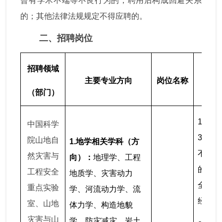
曾有学术不端等不良行为的；聘用后构成回避关系
的；其他法律法规规定不得应聘的。
二、招聘岗位
招聘领域
主要专业方向
岗位名称
（部门）
1. 截
中国科学
31日
院山地自
1.
地学相关学科（方
不少于
然灾害与
向）：
地理学、工程
的特别
工程安全
地质学、灾害动力
全职博
重点实验
学、河流动力学、流
经历。
室、山地
体力学、构造地貌
灾害与山
学、防灾减灾、岩土