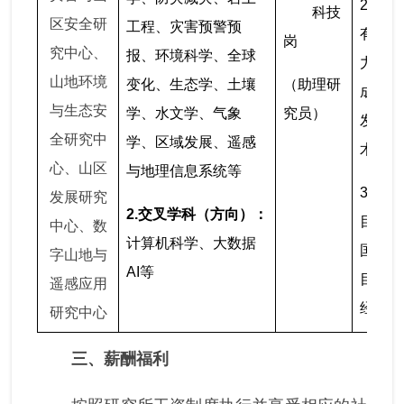
2.博
科技
区安全研
工程、灾害预警预
有较强
岗
究中心、
报、环境科学、全球
力和突
山地环境
变化、生态学、土壤
（助理研
成效，
与生态安
学、水文学、气象
究员）
发表领
全研究中
学、区域发展、遥感
术期刊
心、山区
与地理信息系统等
3.具
发展研究
2.
交叉学科（方向）：
目争取
中心、数
计算机科学、大数据
国家自
字山地与
AI等
目或博
遥感应用
经历。
研究中心
三、薪酬福利