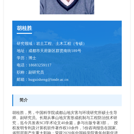
胡桂胜
研究领域：
岩土工程、土木工程（专硕）
地址：
成都市天府新区群贤南街189号
学历：
博士
电话：
18683259117
职称：
副研究员
邮箱：
huguisheng@imde.ac.cn
简介
胡桂胜，男，中国科学院成都山地灾害与环境研究所硕士生导
师、副研究员。长期从事山地灾害形成机制与工程防治技术研
究，迄今共发表SCI学术论文40余篇，参与出版专著3部， 授
权发明专利及计算机软件著作权10余件，5份咨询报告在国家、
省部层面产生重大影响；荣获2020年中国科学院青年创新促进