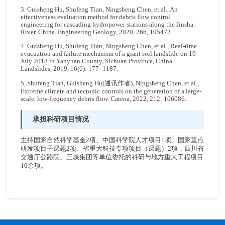
3. Guisheng Hu, Shufeng Tian, Ningsheng Chen, et al., An
effectiveness evaluation method for debris flow control
engineering for cascading hydropower stations along the Jinsha
River, China. Engineering Geology, 2020, 266, 105472.
4. Guisheng Hu, Shufeng Tian, Ningsheng Chen, et al., Real-time
evacuation and failure mechanism of a giant soil landslide on 19
July 2018 in Yanyuan County, Sichuan Province, China.
Landslides, 2019, 16(6): 177–1187.
5. Shufeng Tian, Guisheng Hu(通讯作者), Ningsheng Chen, et al.,
Extreme climate and tectonic controls on the generation of a large-
scale, low-frequency debris flow. Catena, 2022, 212: 106086.
承担科研项目情况
主持国家自然科学基金2项、中国科学院人才项目1项、国家重点
研发项目子课题2项、省重大科技专项项目（课题）2项，四川省
交通厅公路院、三峡集团等单位委托的科研与地方重大工程项目
10余项。