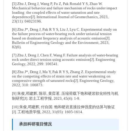
[5] Zhu J, Deng J, Wang P, Fu Z, Pak Ronald Y S, Zhao W.
Mechanical behavior and failure mechanism of rocks under impact
loading: the coupled effects of water saturation and rate
dependence[J]. International Journal of Geomechanics, 2023,
23(11): 04023196.
[6] Zhu J*, Deng J, Pak R Y S, Liu J, Lyu C. Experimental study on
the failure process of water-bearing rock under uniaxial tension
based on dominant frequency analysis of acoustic emission[J].
Bulletin of Engineering Geology and the Environment, 2023,
82(6).
[7] Zhu J, Deng J, Chen F, Wang F. Failure analysis of water-bearing
rock under direct tension using acoustic emission[J]. Engineering
Geology, 2022, 299: 106541.
[8] Zhu J*, Deng J, Ma Y, Pak R Y S, Zhang Z. Experimental study
on the competing effects of strain rate and water weakening on
compressive strength of saturated rocks[J]. Engineering Geology,
2022, 310: 106873.
[9] 朱俊,邓建辉, 陈菲, 黄弈茗. 压缩荷载下饱和硬岩软化特性与机
制研究[J]. 岩土工程学报, 2023, 45(4): 1-9.
[10] 朱俊,邓建辉, 付自国. 饱和硬岩直接拉伸强度的估算与验证
[J]. 工程地质学报, 2022, 31(05): 1605-1614.
承担科研项目情况