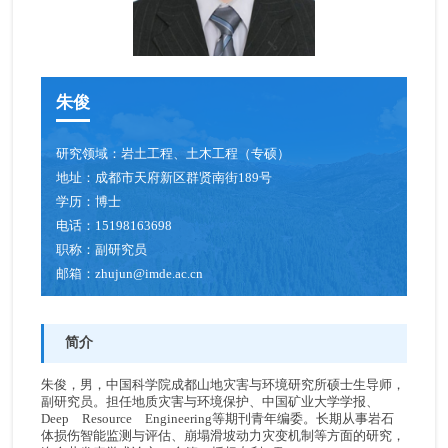
朱俊
研究领域：
岩土工程、土木工程（专硕）
地址：
成都市天府新区群贤南街189号
学历：
博士
电话：
15198163698
职称：
副研究员
邮箱：
zhujun@imde.ac.cn
简介
朱俊，男，中国科学院成都山地灾害与环境研究所硕士生导师，
副研究员。担任地质灾害与环境保护、中国矿业大学学报、
Deep Resource Engineering等期刊青年编委。长期从事岩石
体损伤智能监测与评估、崩塌滑坡动力灾变机制等方面的研究，