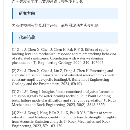
迄今共发表学术论文30余篇，授权专利5项。
研究方向
岩石体损伤智能监测与评估、崩塌滑坡动力灾变机制
代表论著
[1] Zhu J, Chen X, Chen J, Chen H, Pak R Y S. Effect of cyclic
loading level on mechanical response and microcracking behavior
of saturated sandstones: Correlation with water weakening
phenomenon[J]. Engineering Geology, 2024, 340: 107667.
[2] Zhu J, Chen X, Chen J, Liu Z, Deng J, Chen H. Fracturing and
acoustic emission characteristics of saturated reservoir rocks under
constant-amplitude-cyclic loading[J]. Bulletin of Engineering
Geology and the Environment, 2024, 83(10).
[3] Zhu J*, Deng J. Insights from a combined analysis of acoustic
emission signals for water‑bearing rocks in Four‑Point Bending
tests: failure mode classification and strength degradation[J]. Rock
Mechanics and Rock Engineering, 2023, 56(2): 3843-3855.
[4] Zhu J, Deng J, Ning P, Fu Z, Li X, Pak R Y S. Effects of water
saturation and loading condition on rock tensile strength: Insights
from Acoustic Emission analysis[J]. Rock Mechanics and Rock
Engineering, 2023, 57: 163-179.