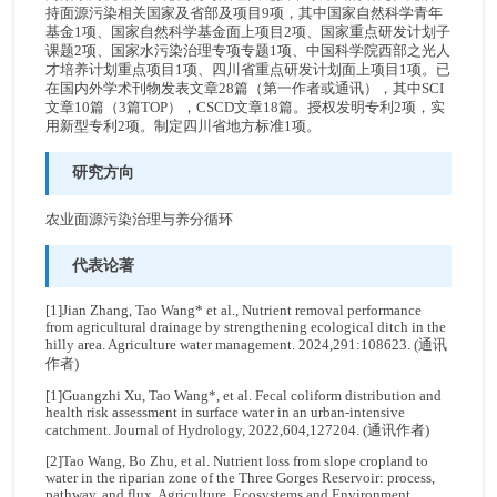
持面源污染相关国家及省部及项目9项，其中国家自然科学青年
基金1项、国家自然科学基金面上项目2项、国家重点研发计划子
课题2项、国家水污染治理专项专题1项、中国科学院西部之光人
才培养计划重点项目1项、四川省重点研发计划面上项目1项。已
在国内外学术刊物发表文章28篇（第一作者或通讯），其中SCI
文章10篇（3篇TOP），CSCD文章18篇。授权发明专利2项，实
用新型专利2项。制定四川省地方标准1项。
研究方向
农业面源污染治理与养分循环
代表论著
[1]Jian Zhang, Tao Wang* et al., Nutrient removal performance
from agricultural drainage by strengthening ecological ditch in the
hilly area. Agriculture water management. 2024,291:108623. (通讯
作者)
[1]Guangzhi Xu, Tao Wang*, et al. Fecal coliform distribution and
health risk assessment in surface water in an urban-intensive
catchment. Journal of Hydrology, 2022,604,127204. (通讯作者)
[2]Tao Wang, Bo Zhu, et al. Nutrient loss from slope cropland to
water in the riparian zone of the Three Gorges Reservoir: process,
pathway, and flux. Agriculture, Ecosystems and Environment.