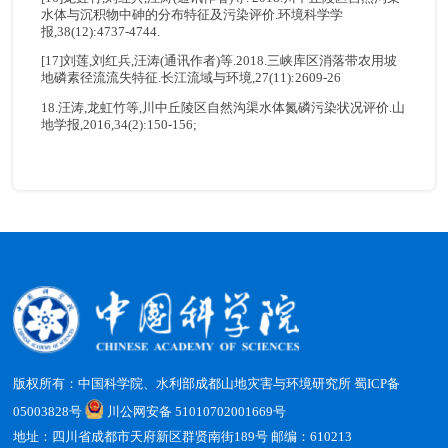
水体与沉积物中砷的分布特征及污染评价.环境科学学
报,38(12):4737-4744.
[17]刘莲,刘红兵,汪涛(通讯作者)等.2018.三峡库区消落带农用坡
地磷素径流流失特征.长江流域与环境,27(11):2609-26
18.汪涛,龙虹竹等,川中丘陵区自然沟渠水体氮磷污染状况评价.山
地学报,2016,34(2):150-156;
版权所有：中国科学院、水利部成都山地灾害与环境研究所
蜀ICP备
05003828号
川公网安备 51010702001669号
地址：四川省成都市天府新区群贤南街189号 邮编：610213