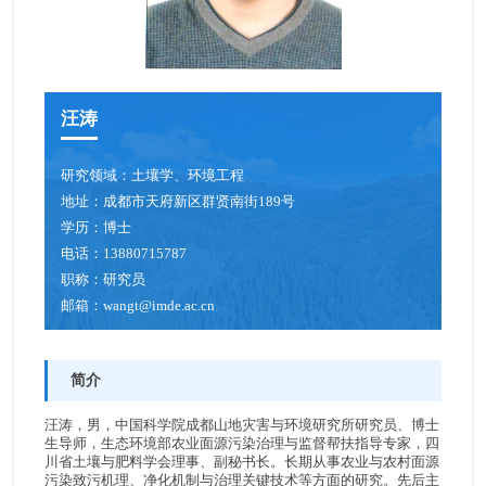
汪涛
研究领域：
土壤学、环境工程
地址：
成都市天府新区群贤南街189号
学历：
博士
电话：
13880715787
职称：
研究员
邮箱：
wangt@imde.ac.cn
简介
汪涛，男，中国科学院成都山地灾害与环境研究所研究员、博士
生导师，生态环境部农业面源污染治理与监督帮扶指导专家，四
川省土壤与肥料学会理事、副秘书长。长期从事农业与农村面源
污染致污机理、净化机制与治理关键技术等方面的研究。先后主