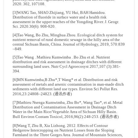
2020. 302, 107108.
[3]WANG Tao, SHAO Zhijiang, YU Hui, BAH Hamidou.
Distribution of fluoride in surface water and a health risk
assessment in the upper reaches of the Yongding River. J. Geogr.
Sci. 2020.30(6): 908-920.
[4]Tao Wang, Bo Zhu, Minghua Zhou. Ecological ditch system for
nutrient removal of rural domestic sewage in the hilly area of the
central Sichuan Basin, China. Journal of Hydrology, 2019, 570:839
–849.
[5]Tao Wang . Mathieu Kumwimba . Bo Zhu et al. Nutrient
distribution and risk assessment in drainage ditches with different
surrounding land uses. Nutr Cycl Agroecosyst 2017,107 (3):381-
394.
[6]MN Kumwimba,B Zhu*,T Wang* et al. Distribution and risk
assessment of metals and arsenic contamination in man-made ditch
sediments with different land use types. Environ Sci Pollut Res.
2016,23:24808–24823. (通讯作者)
[7]Mathieu Nsenga Kumwimba, Zhu Bo*, Wang Tao*, et al. Metal
Distribution and Contamination Assessment in Drainage Ditch
Water in the Main Rice/Vegetable Area of Sichuan Hilly Basin.
Bull Environ Contam Toxicol, 2016,96(2):248-253. (通讯作者)
[8]Wang T, Zhu B, Xia Lizhong. 2012. Effects of Contour
Hedgerow Intercropping on Nutrient Losses from the Sloping
Farmland in the Three Gorges Area. Journal of Mountain Sciences,