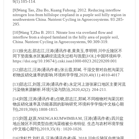
9(1):105-114.
[9]Wang Tao, Zhu Bo, Kuang Fuhong. 2012. Reducing interflow
nitrogen loss from hillslope cropland in a purple soil hilly region in
southwestern China. Nutrient Cycling in Agroecosystems. 93:285-
295.
[10]Wang T,Zhu B. 2011. Nitrate loss via overland flow and
interflow from a sloped farmland in the hilly area of purple soil,
China. Nutrient Cycling in Agroecosystems, 90:309-319.
[11]徐光志,邵志江,汪涛(通讯作者,黄美玉,李明明.川中丘陵区不
同下垫面集水区氮磷径流流失过程与强度[J/OL].中国环境科学.
https://doi.org/10.19674/j.cnki.issn1000-6923.20220209.001
[12]邵志江,汪涛(通讯作者),张云霞,郑斌. 干湿交替对自然沟渠沉
积物反硝化速率的影响.环境科学学报,2020,40(11):4010-4017
[13]邵志江,刘莲,汪涛(通讯作者).永定河上游张家口地区主要河流
污染物来源解析.环境污染与防治,2020,42(2): 204-211.
[14]刘莲,汪涛(通讯作者),任晓,邵志江,郑斌.不同植物对沟渠沉积
物反硝化速率及功能基因的影响研究.环境科学学报(中文核心期
刊),2019,39(6):1808-1815.
[15]刘莲,赵原,NSENGA KUMWIMBA M, 汪涛(通讯作者).四川盆
地丘陵区不同类型自然沟渠植被分布特征. 生态与农村环境学报
(中文核心期刊),2019,35( 8) : 1020-1026.
[16]龙虹竹,刘红兵,汪涛(通讯作者)等. 2018.川中丘陵区自然沟渠