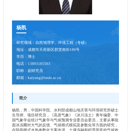
杨凯
研究领域：
自然地理学、环境工程（专硕）
地址：
成都市天府新区群贤南街189号
学历：
博士
电话：
13893185503
职称：
副研究员
邮箱：
kaiyang@imde.ac.cn
简介
杨凯，男，中国科学院、水利部成都山地灾害与环境研究所硕士
生导师、项目研究员，《高原气象》《冰川冻土》青年编委、中
国气象学会统计气象学与气候预测专业委员会委员，主要从事陆
面冰冻圈对大气的反馈、气候模式模拟及参数化等方面的研究，
在陆面模式水热参数化方案改进、土壤冻融和积雪异常的气候效