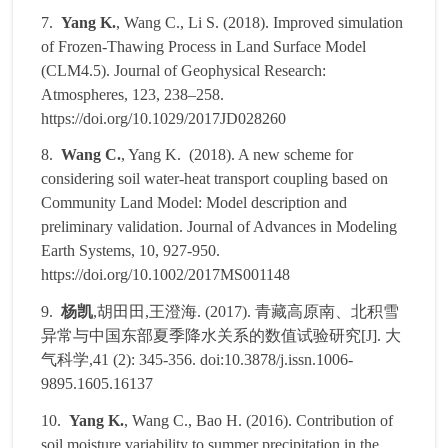
7.
Yang K.
, Wang C., Li S. (2018). Improved simulation
of Frozen-Thawing Process in Land Surface Model
(CLM4.5). Journal of Geophysical Research:
Atmospheres, 123, 238–258.
https://doi.org/10.1029/2017JD028260
8.
Wang C.
, Yang K. (2018). A new scheme for
considering soil water‐heat transport coupling based on
Community Land Model: Model description and
preliminary validation. Journal of Advances in Modeling
Earth Systems, 10, 927-950.
https://doi.org/10.1002/2017MS001148
9.
杨凯
,
胡田田
,
王澄海
. (2017).
青藏高原南、北积雪
异常与中国东部夏季降水关系的数值试验研究
[J].
大
气科学
,41 (2): 345-356. doi:10.3878/j.issn.1006-
9895.1605.16137
10.
Yang K.
, Wang C., Bao H. (2016). Contribution of
soil moisture variability to summer precipitation in the