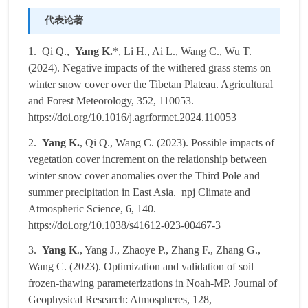
代表论著
1. Qi Q.,
Yang K.
*, Li H., Ai L., Wang C., Wu T.
(2024). Negative impacts of the withered grass stems on
winter snow cover over the Tibetan Plateau. Agricultural
and Forest Meteorology, 352, 110053.
https://doi.org/10.1016/j.agrformet.2024.110053
2.
Yang K.
, Qi Q., Wang C. (2023). Possible impacts of
vegetation cover increment on the relationship between
winter snow cover anomalies over the Third Pole and
summer precipitation in East Asia. npj Climate and
Atmospheric Science, 6, 140.
https://doi.org/10.1038/s41612-023-00467-3
3.
Yang K
., Yang J., Zhaoye P., Zhang F., Zhang G.,
Wang C. (2023). Optimization and validation of soil
frozen-thawing parameterizations in Noah-MP. Journal of
Geophysical Research: Atmospheres, 128,