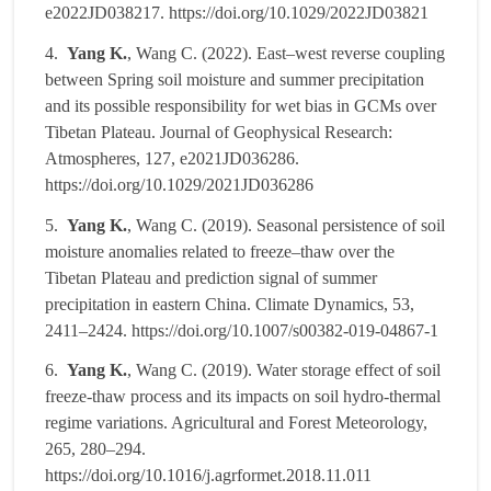
e2022JD038217. https://doi.org/10.1029/2022JD03821
4.
Yang K.
, Wang C. (2022). East–west reverse coupling
between Spring soil moisture and summer precipitation
and its possible responsibility for wet bias in GCMs over
Tibetan Plateau. Journal of Geophysical Research:
Atmospheres, 127, e2021JD036286.
https://doi.org/10.1029/2021JD036286
5.
Yang K.
, Wang C. (2019). Seasonal persistence of soil
moisture anomalies related to freeze–thaw over the
Tibetan Plateau and prediction signal of summer
precipitation in eastern China. Climate Dynamics, 53,
2411–2424. https://doi.org/10.1007/s00382-019-04867-1
6.
Yang K.
, Wang C. (2019). Water storage effect of soil
freeze-thaw process and its impacts on soil hydro-thermal
regime variations. Agricultural and Forest Meteorology,
265, 280–294.
https://doi.org/10.1016/j.agrformet.2018.11.011