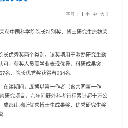
字号：【
小
中
大
】
荣获中国科学院院长特别奖
、
博士
研究生
唐雄荣
院长优秀奖两个类别。该奖项用于激励研究生勤
认可。获奖人员需学业表现优异，科研成果突
57
名
、
院长优秀奖获得者
284
名。
。在读期间，庞博以第一作者（含共同第一作
察研究项目，六年间野外科考行程累计超十万公
、成都山地所优秀博士生成果奖、优秀研究生奖
誉。