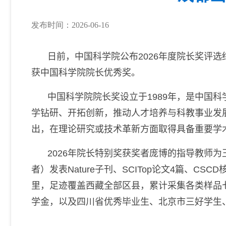
发布时间：2026-06-16
日前
，中国科学院公布
2026
年度院长奖评选
获中国科学院院长优秀奖。
中国科学院院长奖设立于
1989
年，是
中国科
学钻研、开拓创新，推动人才培养与科教事业发
出，在理论研究或技术革新方面取得具备重要学
2026
年院长特别奖获奖者
庞博的指导教师为
者）发表
Nature
子刊、
SCI
Top
论文
4
篇
、
CSCD
里，足迹覆盖西藏全部区县，累计采集各类样品
学金，以及四川省优秀毕业生、北京市三好学生