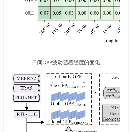
日间GPP波动随着经度的变化