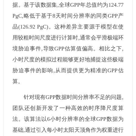
据。基于该数据集,全球GPP年总值约为124.77
PgC,略低于基于8天时间分辨率的同类GPP产
品(126.92 PgC)。这种差异主要源于模型在使
用较粗时间尺度进行计算时,通常会平滑极端环
境胁迫事件,导致GPP估算值偏高。相比之下,
小时尺度的模拟过程能够更好地捕捉这些极端
胁迫事件的影响,从而提供更为精准的GPP估
算。
针对现有GPP数据时间分辨率不足的问题,
团队还创新开发了一种高效的时序降尺度算
法。该算法以6小时分辨率的全球GPP数据为
基础,通过引入每小时太阳天顶角作为权重进行