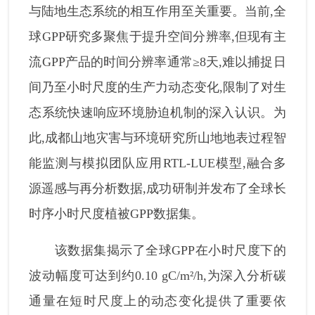
与陆地生态系统的相互作用至关重要。当前,全
球GPP研究多聚焦于提升空间分辨率,但现有主
流GPP产品的时间分辨率通常≥8天,难以捕捉日
间乃至小时尺度的生产力动态变化,限制了对生
态系统快速响应环境胁迫机制的深入认识。为
此,成都山地灾害与环境研究所山地地表过程智
能监测与模拟团队应用RTL-LUE模型,融合多
源遥感与再分析数据,成功研制并发布了全球长
时序小时尺度植被GPP数据集。
该数据集揭示了全球GPP在小时尺度下的
波动幅度可达到约0.10 gC/m²/h,为深入分析碳
通量在短时尺度上的动态变化提供了重要依