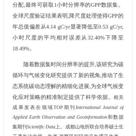
分配,最终可获取1小时分辨率的GPP数据集。
全球尺度验证结果表明,降尺度处理使得GPP的
年总值偏差从4.14 gC/yr显著降低至0.53 gC/yr,
小时尺度的平均相对误差从32.40%下降至
18.49%。
随着数据集时间分辨率的提升,该研究为碳
循环与气候变化研究提供了新的视角,推动了生
态系统碳动态理解的精细化进展,为全球气候变
化应对策略的精准制定提供了科学依据。
相关
成果发表在领域TOP期刊
International Journal of
Applied Earth Observation and Geoinformation
和数据
集期刊
Scientific Data
上。成都山地所联合培养硕士生