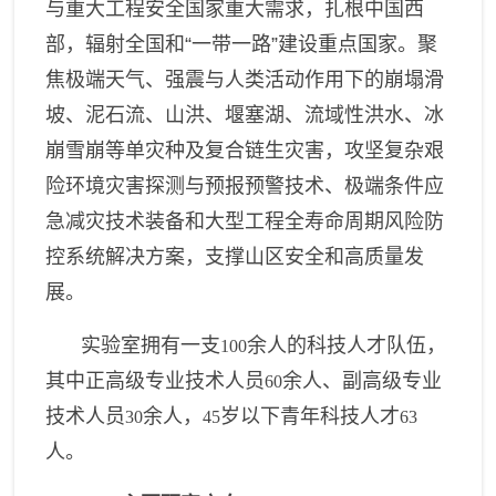
与重大工程安全国家重大需求，扎根中国西
部，辐射全国和“一带一路”建设重点国家。聚
焦极端天气、强震与人类活动作用下的崩塌滑
坡、泥石流、山洪、堰塞湖、流域性洪水、冰
崩雪崩等单灾种及复合链生灾害，攻坚复杂艰
险环境灾害探测与预报预警技术、极端条件应
急减灾技术装备和大型工程全寿命周期风险防
控系统解决方案，支撑山区安全和高质量发
展。
实验室拥有一支
余人的科技人才队伍，
100
其中正高级专业技术人员
余人、副高级专业
60
技术人员
余人，
岁以下青年科技人才
30
45
63
人。