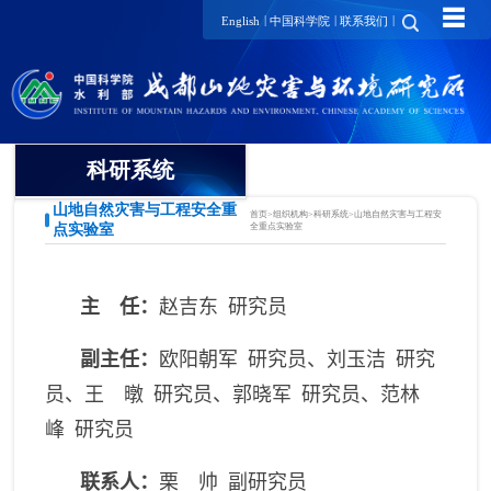
☰
|
|
|
English
中国科学院
联系我们
科研系统
山地自然灾害与工程安全重
首页
>
组织机构
>
科研系统
>
山地自然灾害与工程安
山地自然灾害与工程安全重
点实验室
全重点实验室
点实验室
山地灾害与山区安全研究中
主 任：
赵吉东 研究员
心
副主任：
欧阳朝军 研究员、刘玉洁 研究
山地环境与生态安全研究中
心
员、王 暾 研究员、郭晓军 研究员、范林
峰 研究员
山区发展研究中心
联系人：
栗 帅 副研究员
数字山地与遥感应用研究中