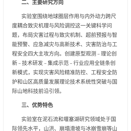
二、主要研究方向
实验室围绕地球圈层作用与内外动力跨尺
度耦合致灾机理与风险调控这一关键科学问
题，布局灾害过程与致灾机制、超前预报与智
能预警、应急减灾与高新技术、灾害防治与工
程安全四大主攻方向。创建原型观测
理论创
－
新
技术研发
集成示范
行业应用全链条创
－
－
－
新模式，实现灾害风险精准防控、工程安全防
护和山区高质量发展理论技术系统性突破与国
际山地科技前沿引领。
三、优势特色
实验室在泥石流和堰塞湖研究领域处于国
际领先水平，山洪、崩塌滑坡与冰崩雪崩等山