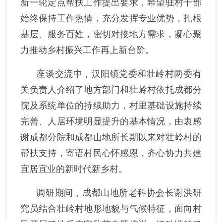
新一轮定点帮扶工作提出要求，希望驻村干部
始终保持工作热情，充分发挥专业优势，扎根
基层、服务百姓，密切对接地方需求，凝心聚
力推动乡村振兴工作再上新台阶。
座谈交流中，汉阳镇党委
和壮岭村两委有
关负责人介绍了地方部门和壮岭村
依托成都分
院及系统单位的持续助力，村里基础设施持续
完善、人居环境明显提升
的基本情况，
由衷感
谢成都
分院和成都
山地所长期以来对壮岭村的
帮扶支持
，
寄语村民心怀感恩，齐心协力共建
宜居宜业的
新时代新
乡村。
调研期间，
成都山地所老科协会长
谢洪研
究员结合壮岭村地形地貌与气候特征，面向村