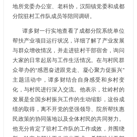
地所
党委办公室、老科协，
汉阳镇党委
和
成都
党风廉政
分院驻村工作队成员
等
陪同调研
。
群团统战
谭多财一行实地查看了
成都分院系统单位
帮扶产业项目运行状况，详细了解了产业发展
与群众增收情况，并走进驻村干部宿舍，询问
大家的日常起居与工作生活情况。
在与村民群
众
举办的
“
感恩奋进跟党走、凝心聚力促振兴
”
主题活动中，谭多财结合自身感受
和乡
村变
化，与村民进行深入交流。他表示，壮岭村的
发展是全国乡村振兴工作的生动缩影，这份成
绩的取得，离不开党的坚强领导、院所帮扶惠
民政策
的协同
落地以及全体村民的
共同
努力。
他充分肯定
了
驻村工作队的工作成效，并围绕