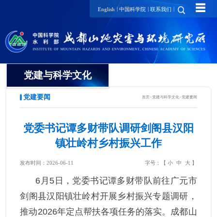
☰
|
|
|
English
中国科学院
联系我们
党建与科学文化
党建要闻
首页
>
党建与科学文化
>
党建要闻
党委
纪委
党委书记谭多财带队调研剑阁县汉阳
镇壮岭村乡村振兴工作
工会
发布时间：2026-06-11
字号：【
小
中
大
】
团委
6
月
5
日，党委书记谭多财带队前往广元市
党建要闻
剑阁县汉阳镇壮岭村开展乡村振兴专题调研，
推动
2026
年定点帮扶各项任务的落实。成都山
支部动态