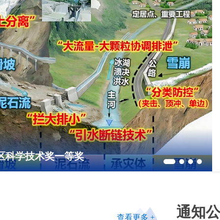
01-01
2026
治区科学技术奖一等奖
07-31
2026
07-31
通知
2026
查看更多 +