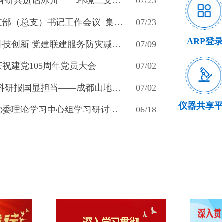
07/23
 科研共进话冰川——环境二支部
02-04
07-31
部联合开展"支部助合作 党建促
07/23
支部（总支）书记工作会议 集中
动
2026
2026
思想
ARP登
02-04
07/09
07-31
科技创新 党建联建服务防灾减灾
一支部与成都理工大学地质灾害
2026
2026
07/02
祝建党105周年党员大会
保护全国重点实验室第二党支部
03-23
07-31
动
07/02
2021
2026
中国科学院优秀共产党员
仪器共享
06/18
党委理论学习中心组学习研讨