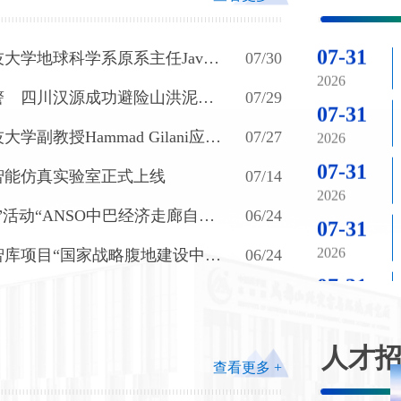
07-31
2026
07/30
大学地球科学系原系主任Javed
07-31
作学术讲座
07/29
警 四川汉源成功避险山洪泥石
2026
07/27
07-31
副教授Hammad Gilani应邀
2026
07/14
智能仿真实验室正式上线
07-31
06/24
”活动“ANSO中巴经济走廊自然
2026
绿色发展国际培训班”在伊斯兰堡
07-31
06/24
智库项目“国家战略腹地建设中
协同发展路径与对策”启动暨专家
2026
开
04-16
07-31
2025
2026
人才
03-10
07-31
查看更多 +
2026
2026