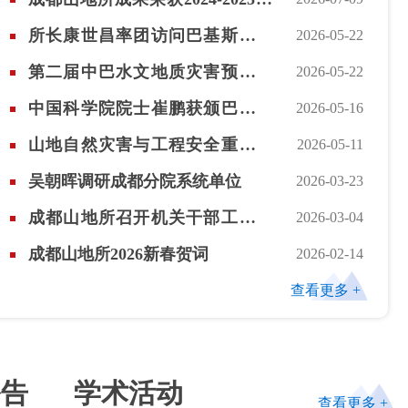
度西藏自治区科学技术奖一等奖
所长康世昌率团访问巴基斯坦推
2026-05-22
进科技合作交流
第二届中巴水文地质灾害预警研
2026-05-22
讨会在伊斯兰堡举行
中国科学院院士崔鹏获颁巴基斯
2026-05-16
坦政府“卓越之星”勋章
山地自然灾害与工程安全重点实
2026-05-11
验室（中国科学院）第一届学术
吴朝晖调研成都分院系统单位
2026-03-23
委员会第二次会议在苏州召开
成都山地所召开机关干部工作会
2026-03-04
议
成都山地所2026新春贺词
2026-02-14
研究所声明
查看更多 +
成都山地所共振柱测试仪采购项目公开招标公告
成都山地所激光粒度仪采购项目公开招标公告
公告
学术活动
查看更多 +