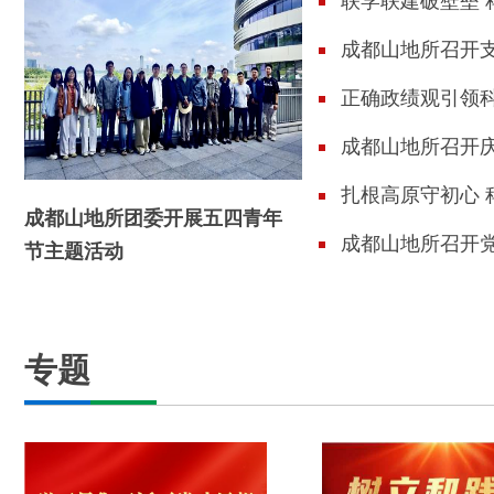
联学联建破壁垒
与玉龙雪山站党支
成都山地所召开
科研"主题党日活
学习习近平党建
正确政绩观引领
——山地所灾害
成都山地所召开庆
防治与地质环境
开展党建联建活
扎根高原守初心 科研报国显担当——成都山地所
成都山地所团委开展五四青年
魏达研究员获评
成都山地所召开
节主题活动
（扩大）会
专题