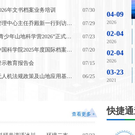
04-09
01-01
07/30
026年文书档案业务培训
2026
2026
07/29
管理中心主任乔殿新一行到访成
02-04
07-31
2026
2026
07/23
青少年山地科学营2026”正式开
02-04
07-31
07/20
国科学院2025年度国际档案日
2026
2026
优秀案例
07/15
警示教育报告会
03-23
07-31
2021
2026
06/25
无人机法规政策及山地应用基础
04-16
07-31
2025
2026
03-10
07-31
快捷通
2026
2026
查看更多 +
04-09
07-31
2026
2026