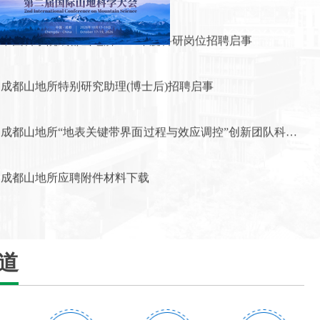
测量系统采购项目中标公告
中国科学院成都山地所2026年度科研岗位招聘启事
研究所声明
成都山地所特别研究助理(博士后)招聘启事
成都山地所共振柱测试仪采购项目公开招标公告
成都山地所“地表关键带界面过程与效应调控”创新团队科研
成都山地所激光粒度仪采购项目公开招标公告
助理岗位招聘启事（劳务派遣）
成都山地所应聘附件材料下载
成都山地所三维精细形态数字提取仪采购项目公开招标公
告
成都山地所高层次人才招聘启事
成都山地所岩土模型3D打印机采购项目公开招标公告
成都山地所诚邀您申报海外优青项目
成都山地所瞬变电磁仪采购项目公开招标公告
道
中国科学院成都山地所2026年度科研岗位招聘启事
成都山地所多波束水下地形测绘仪采购项目公开招标公告