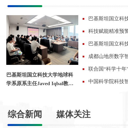
巴基斯坦国立科技
Iqbal教授应邀
科技赋能精准预
流灾害
巴基斯坦国立科技大学
作学术报告
成都山地所数字
联合国“科学十年
巴基斯坦国立科技大学地球科
灾害风险防控与
中国科学院科技
举办
学系原系主任Javed Iqbal教授
的‘山－盆－原’
应邀作学术讲座
咨询会在北京召
综合新闻
媒体关注