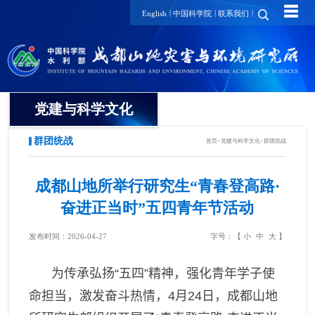
☰
|
|
|
English
中国科学院
联系我们
党建与科学文化
群团统战
首页
>
党建与科学文化
>
群团统战
党委
纪委
成都山地所举行研究生“青春登高路·
奋进正当时”五四青年节活动
工会
发布时间：2026-04-27
字号：【
小
中
大
】
团委
为传承弘扬“五四”精神，强化青年学
子
使
党建要闻
命担当，激发奋斗热情，
4
月
24
日，成都山地
支部动态