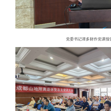
党委书记谭多财作党课报