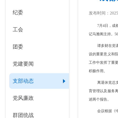
纪委
发布时间：2025-
7月4日，
工会
记马雅阁主持。5
谭多财在党
团委
设的重要意义和
工作中发挥了重
党建要闻
积极作用。
支部动态
离退休党总
育管理以及服务
党风廉政
述两个报告。
会议根据《
群团统战