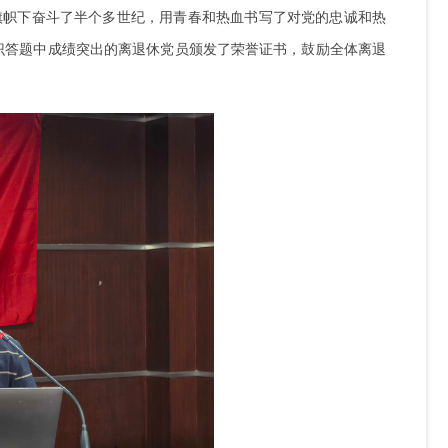
的旗帜下奋斗了半个多世纪，用青春和热血书写了对党的忠诚和热
识答题中成绩突出的离退休党员颁发了荣誉证书，鼓励全体离退