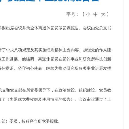
字号：【
小
中
大
】
多财出席会议并为全体离退休党员做党课报告。会议由党总支书
释了中央八项规定及其实施细则精神主要内容、加强党的作风建
点工作进展。他强调，离退休党员在党的事业和研究所科技创新
责任意识、坚守初心使命，继续为推动研究所各项事业进展发挥
总支和党支部在所党委领导下，在政治建设、组织建设、党员教
做了《离退休党费收缴及使用情况的报告》。会议审议通过了上
支部）委员，按程序向所党委报批。