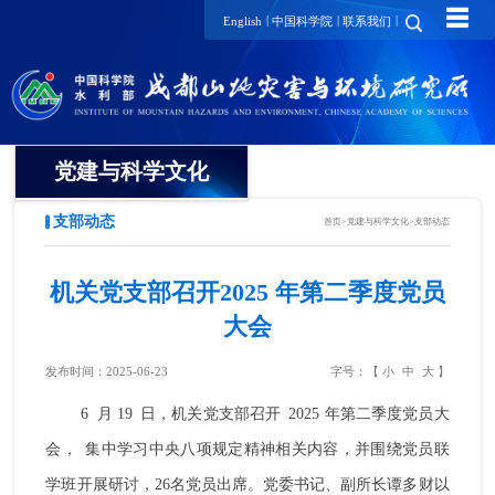
☰
|
|
|
English
中国科学院
联系我们
党建与科学文化
支部动态
首页
>
党建与科学文化
>
支部动态
党委
纪委
机关党支部召开2025 年第二季度党员
大会
工会
发布时间：2025-06-23
字号：【
小
中
大
】
团委
6 月 19 日，机关党支部召开 2025 年第二季度党员大
党建要闻
会， 集中学习中央八项规定精神相关内容，并围绕党员联
支部动态
学班开展研讨，26名党员出席。党委书记、副所长谭多财以