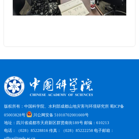
版权所有：中国科学院、水利部成都山地灾害与环境研究所
蜀ICP备
05003828号
川公网安备 51010702001669号
地址：四川省成都市天府新区群贤南街189号 邮编：610213
电话：（028）85228816 传真：（028）85222258 电子邮箱：
office@imde.ac.cn