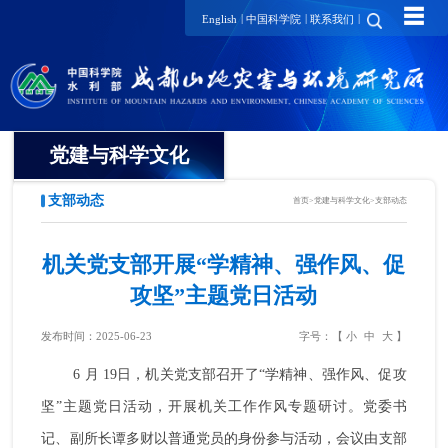
☰
|
|
|
English
中国科学院
联系我们
党建与科学文化
支部动态
首页
>
党建与科学文化
>
支部动态
党委
纪委
机关党支部开展“学精神、强作风、促
攻坚”主题党日活动
工会
发布时间：2025-06-23
字号：【
小
中
大
】
团委
6 月 19日，机关党支部召开了“学精神、强作风、促攻
党建要闻
坚”主题党日活动，开展机关工作作风专题研讨。党委书
支部动态
记、副所长谭多财以普通党员的身份参与活动，会议由支部