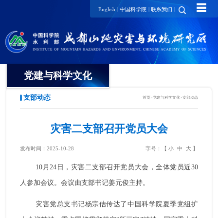
☰
|
|
|
English
中国科学院
联系我们
党建与科学文化
支部动态
首页
>
党建与科学文化
>
支部动态
党委
纪委
灾害二支部召开党员大会
工会
发布时间：2025-10-28
字号：【
小
中
大
】
10月24日，灾害二支部召开党员大会，全体党员近30
团委
人参加会议。会议由支部书记姜元俊主持。
党建要闻
灾害党总支书记杨宗佶传达了中国科学院夏季党组扩
支部动态