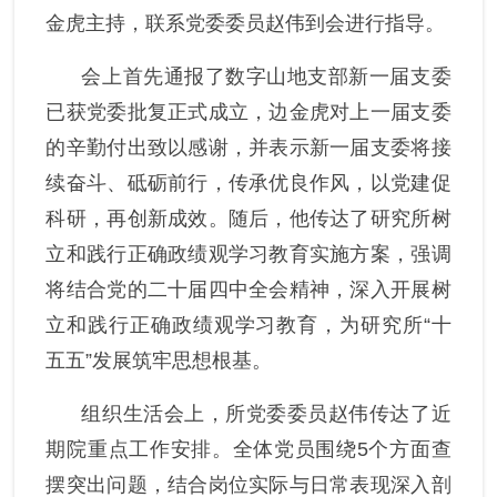
金虎主持，联系党委委员赵伟到会进行指导。
党风廉政
会上首先通报了数字山地支部新一届支委
群团统战
已获党委批复正式成立，边金虎对上一届支委
的辛勤付出致以感谢，并表示新一届支委将接
续奋斗、砥砺前行，传承优良作风，以党建促
科研，再创新成效
。随后，他传达了研究所树
立和践行正确政绩观学习教育实施方案，强调
将结合党的二十届四中全会精神，深入开展树
立和践行正确政绩观学习教育，为
研究所
“十
五五”
发展
筑牢思想根基。
组织生活会上，所党委委员赵伟传达了近
期院重点工作安排。全体党员围绕
5个方面查
摆突出问题，结合岗位实际与日常表现深入剖