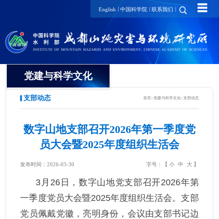
☰
|
|
|
English
中国科学院
联系我们
党建与科学文化
支部动态
首页
>
党建与科学文化
>
支部动态
党委
纪委
数字山地支部召开2026年第一季度党
员大会暨2025年度组织生活会
工会
发布时间：2026-03-30
字号：【
小
中
大
】
团委
3月26日，数字山地党支部召开2026年第
党建要闻
一季度党员大会暨2025年度组织生活会。支部
党员佩戴党徽，亮明身份，会议由支部书记边
支部动态