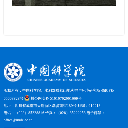
版权所有：中国科学院、水利部成都山地灾害与环境研究所
蜀ICP备
05003828号
川公网安备 51010702001669号
地址：四川省成都市天府新区群贤南街189号 邮编：610213
电话：（028）85228816 传真：（028）85222258 电子邮箱：
office@imde.ac.cn