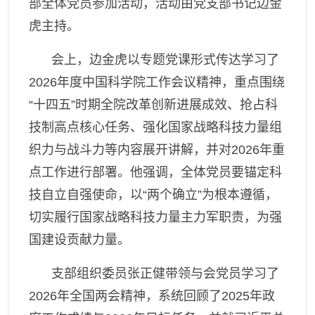
部全体党员参加
活动
，活动由党支部书记边金
党风廉政
虎主持。
群团统战
会上，边金虎以专题党课形式传达学习了
2026
年度中国科学院工作会议精神，重点围绕
“十四五”时期全院改革创新进展成效、抢占科
技制高点核心任务、强化国家战略科技力量组
织力与战斗力等内容展开讲解，并对
2026
年重
点工作进行部署。他强调，全体党员要锚定科
技自立自强使命，以“两个确立”为根本遵循，
切实履行国家战略科技力量主力军职责，为强
国建设贡献力量。
支部组织委员张正健带领与会党员学习了
2026
年全国两会精神，系统回顾了
2025
年政