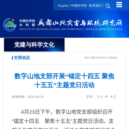
☰
|
|
|
English
中国科学院
联系我们
党建与科学文化
支部动态
首页
>
党建与科学文化
>
支部动态
党委
纪委
数字山地支部开展“锚定十四五 聚焦
十五五”主题党日活动
工会
发布时间：2026-04-24
字号：【
小
中
大
】
团委
4
月
23
日下午，数字山地党支部组织召开
党建要闻
“锚定十四五 聚焦十五五”主题党日活动。支
支部动态