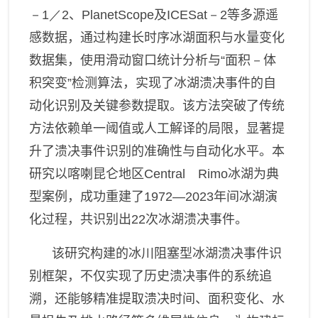
－1／2
、
PlanetScope
及
ICESat－2
等多源遥
感数据，通过构建长时序冰湖面积与水量变化
数据集，使用滑动窗口统计分析与“面积
－
体
积突变”检测算法，实现了冰湖溃决事件的自
动化识别及关键参数提取。该方法突破了传统
方法依赖单一阈值或人工解译的局限，显著提
升了溃决事件识别的准确性与自动化水平。
本
研究以喀喇昆仑地区
Central Rimo
冰湖为典
型案例，成功重建了
1972—2023
年间冰湖演
化过程，共识别出
22
次冰湖溃决事件。
该研究构建的冰川阻塞型冰湖溃决事件识
别框架，不仅实现了历史溃决事件的系统追
溯，还能够精准提取溃决时间、面积变化、水