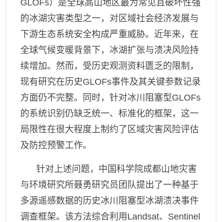
山区发展研究领域
GLOFs
）是全球高山地区最为常见且破坏性强
的冰湖灾害类型之一，对区域社会经济发展与
数字山地与遥感应用研究领
域
下游生态系统安全构成严重威胁。近年来，在
全球气候变暖背景下，冰湖扩张与溃决风险持
续增加。然而，受历史观测资料匮乏的限制，
现有研究在历史
GLOFs
事件及其关键参数记录
方面仍不完整。同时，针对冰川阻塞型
GLOFs
的系统识别仍缺乏统一、标准化的框架，这一
局限性在很大程度上制约了区域灾害风险评估
及防控预警工作。
针对上述问题，中国科学院成都山地灾害
与环境研究所聂勇研究员团队提出了一种基于
多源遥感数据的历史冰川阻塞型冰湖溃决事件
调查框架。该方法综合利用
Landsat
、
Sentinel