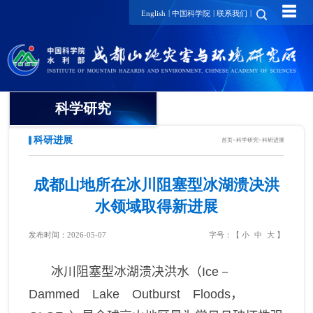
☰
|
|
|
English
中国科学院
联系我们
科学研究
科研进展
首页
>
科学研究
>
科研进展
领域方向
创新团队
成都山地所在冰川阻塞型冰湖溃决洪
水领域取得新进展
山地灾害研究领域
创新单元
发布时间：2026-05-07
字号：【
小
中
大
】
山地生态环境研究领域
科研进展
冰川阻塞型冰湖溃决洪水（
Ice－
山地灾害与环境交叉研究领
域
Dammed Lake Outburst Floods
，