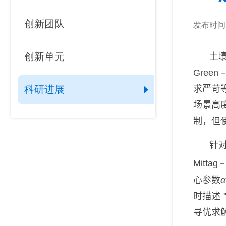
创新团队
发布时间：2
创新单元
山地灾害研究领域
土
Green
求严苛
科研进展
山地生态环境研究领域
场景高
制，但
山地灾害与环境交叉研究领
域
针
Mittag－
山区发展研究领域
心参数
α
时描述
数字山地与遥感应用研究领
域
寻优
求