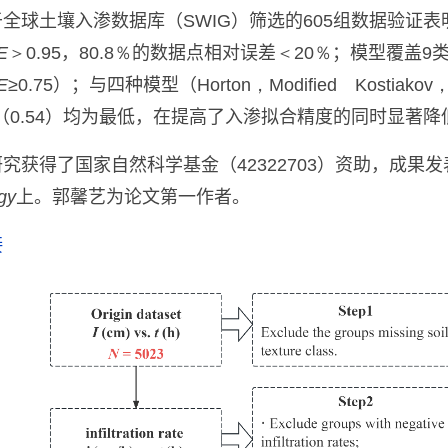
于全球土壤入渗数据库（
SWIG
）
筛选的
605
组数据验证表
E
＞0.95
，
80.8％
的数据点相对误差
＜20％
；模型覆盖
9
E
≥0.75
）；与四种模型
（
Horton，Modified Kostiakov
（
0.54
）均为最低，
在提高了入渗拟合精度的同时
显著降
研究获得了国家自然科学基金（
42322703
）资助
，
成果发
gy
上
。
郭馨艺为论文第一作者
。
接