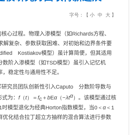
字号：【
小
中
大
】
的核心过程。物理入渗模型（如
Richards
方程、
求解复杂、参数获取困难、对初始和边界条件要
dified Kostiakov
模型）虽计算简便，但其适用
分数阶入渗模型（如
TSD
模型）虽引入记忆机
率，稳定性与通用性不足。
军研究员团队
创新性引入
Caputo
分数阶导数与
α
形式为：
f
（
t
）＝
f
＋
b
E
α
（−
λt
）
。该模型
通过核
c
1
时模型退化为经典
Horton
指数模型，当
0＜
α
＜1
群优化结合拉丁超立方抽样的混合算法进行参数