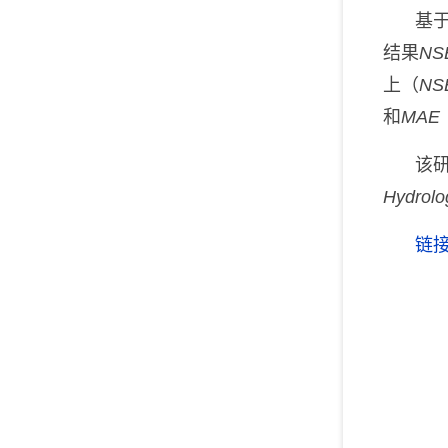
基
结果
NS
上（
NS
和
MAE
该
Hydrolo
链