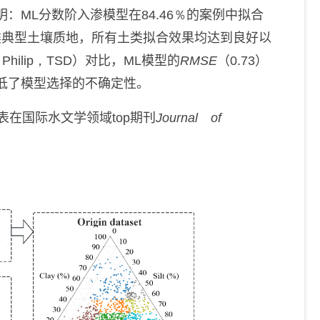
明：
ML
分数阶入渗模型在
84.46％
的
案例中
拟合
类典型土壤质地，所有土类拟合效果均达到良好以
，Philip，TSD
）
对比，
ML
模型的
RMSE
（
0.73
）
低了模型选择的不确定性。
表
在
国际水文学领域
top
期刊
Journal of