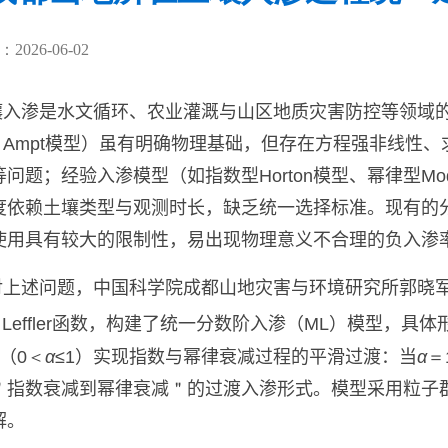
026-06-02
壤入渗是水文循环、农业灌溉与山区地质灾害防控等领域
－Ampt
模型）虽有明确物理基础，但存在方程强非线性、
等问题；经验
入渗
模型（如指数型
Horton
模型、幂律型
Mo
度依赖土壤类型与观测时长，缺乏统一选择标准。现有的
使用具有较大的限制性，
易出现物理意义不合理的负入渗
对上述问题，中国科学院成都山地灾害与环境研究所郭晓
Leffler
函数，构建了统一分数阶入渗（
ML
）模型，
具体
（
0＜
α
≤1
）实现指数与幂律衰减过程的平滑过渡：当
α
＝
＂
指数衰减到幂律衰减
＂
的
过渡
入渗
形式
。
模型
采用粒子
解
。