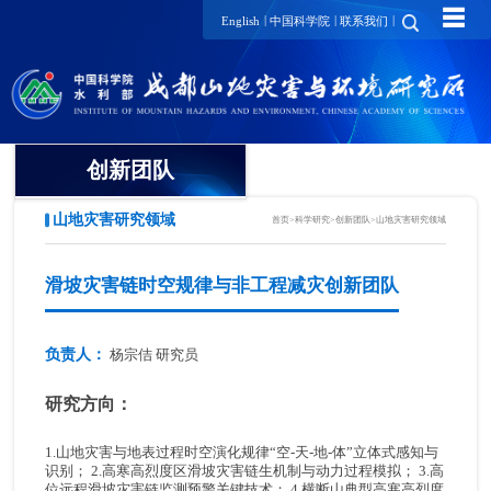
☰
|
|
|
English
中国科学院
联系我们
创新团队
山地灾害研究领域
首页
>
科学研究
>
创新团队
>
山地灾害研究领域
领域方向
创新团队
滑坡灾害链时空规律与非工程减灾创新团队
创新单元
负责人：
杨宗佶 研究员
科研进展
研究方向：
1.山地灾害与地表过程时空演化规律“空-天-地-体”立体式感知与
识别； 2.高寒高烈度区滑坡灾害链生机制与动力过程模拟； 3.高
位远程滑坡灾害链监测预警关键技术； 4.横断山典型高寒高烈度