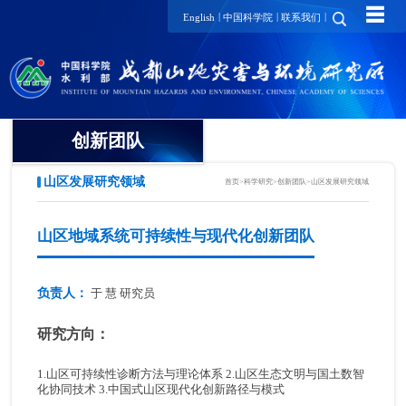
☰
|
|
|
English
中国科学院
联系我们
创新团队
山区发展研究领域
首页
>
科学研究
>
创新团队
>
山区发展研究领域
领域方向
创新团队
山区地域系统可持续性与现代化创新团队
创新单元
负责人：
于 慧 研究员
科研进展
研究方向：
1.山区可持续性诊断方法与理论体系 2.山区生态文明与国土数智
化协同技术 3.中国式山区现代化创新路径与模式