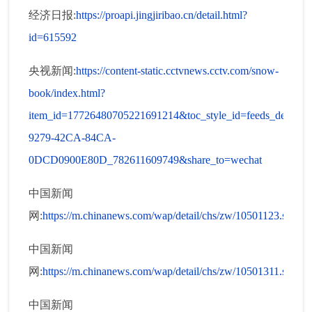
经济日报:
https://proapi.jingjiribao.cn/detail.html?
id=615592
央视新闻:
https://content-static.cctvnews.cctv.com/snow-
book/index.html?
item_id=17726480705221691214&toc_style_id=feeds_default
9279-42CA-84CA-
0DCD0900E80D_782611609749&share_to=wechat
中国新闻
网:
https://m.chinanews.com/wap/detail/chs/zw/10501123.shtml
中国新闻
网:
https://m.chinanews.com/wap/detail/chs/zw/10501311.shtml
中国新闻