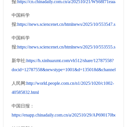
报:
https://cn.chinadaily.com.cn/a/202510/21/WS68f71eaaa310c
中国科学
报:
https://news.sciencenet.cn/htmlnews/2025/10/553547.shtm
中国科学
报:
https://news.sciencenet.cn/htmlnews/2025/10/553555.shtm
新华社:
https://h.xinhuaxmt.com/vh512/share/12787558?
docid=12787558&newstype=1001&d=135018d&channel=weix
人民网:
http://world.people.com.cn/n1/2025/1020/c1002-
40585832.html
中国日报：
https://enapp.chinadaily.com.cn/a/202510/29/AP690170bea310