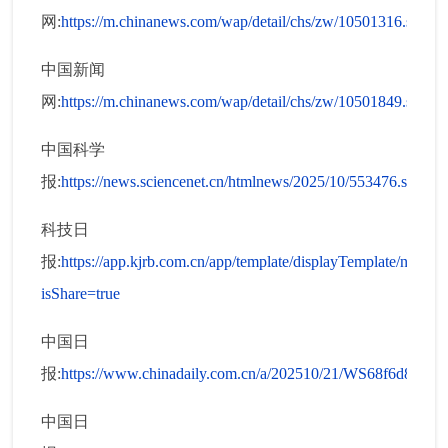
网:
https://m.chinanews.com/wap/detail/chs/zw/10501316.shtml
中国新闻
网:
https://m.chinanews.com/wap/detail/chs/zw/10501849.shtml
中国科学
报:
https://news.sciencenet.cn/htmlnews/2025/10/553476.shtm
科技日
报:
https://app.kjrb.com.cn/app/template/displayTemplate/news/
isShare=true
中国日
报:
https://www.chinadaily.com.cn/a/202510/21/WS68f6d897a
中国日