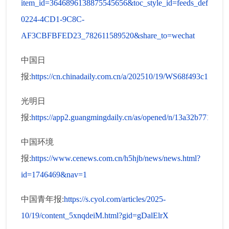
item_id=3646896138875545656&toc_style_id=feeds_default&
0224-4CD1-9C8C-
AF3CBFBFED23_782611589520&share_to=wechat
中国日
报:
https://cn.chinadaily.com.cn/a/202510/19/WS68f493c1a310
光明日
报:
https://app2.guangmingdaily.cn/as/opened/n/13a32b7718c
中国环境
报:
https://www.cenews.com.cn/h5hjb/news/news.html?
id=1746469&nav=1
中国青年报:
https://s.cyol.com/articles/2025-
10/19/content_5xnqdeiM.html?gid=gDalElrX