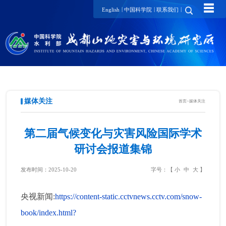
☰
|
|
|
English
中国科学院
联系我们
媒体关注
首页
>
媒体关注
第二届气候变化与灾害风险国际学术
研讨会报道集锦
发布时间：2025-10-20
字号：【
小
中
大
】
央视新闻:
https://content-static.cctvnews.cctv.com/snow-
book/index.html?