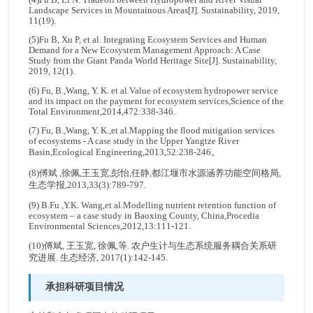
Landscape Services in Mountainous Areas[J]. Sustainability, 2019,
11(19).
(5)Fu B, Xu P, et al. Integrating Ecosystem Services and Human
Demand for a New Ecosystem Management Approach: A Case
Study from the Giant Panda World Heritage Site[J]. Sustainability,
2019, 12(1).
(6) Fu, B.,Wang, Y. K. et al.Value of ecosystem hydropower service
and its impact on the payment for ecosystem services,Science of the
Total Environment,2014,472:338-346.
(7) Fu, B.,Wang, Y. K.,et al.Mapping the flood mitigation services
of ecosystems - A case study in the Upper Yangtze River
Basin,Ecological Engineering,2013,52:238-246。
(8)傅斌 ,徐佩,王玉宽,彭怡,任静,都江堰市水源涵养功能空间格局,
生态学报,2013,33(3):789-797.
(9) B.Fu ,Y.K. Wang,et al.Modelling nutrient retention function of
ecosystem – a case study in Baoxing County, China,Procedia
Environmental Sciences,2012,13:111-121.
(10)傅斌, 王玉宽, 徐佩,等. 农户生计与生态系统服务耦合关系研
究进展. 生态经济, 2017(1):142-145.
承担科研项目情况