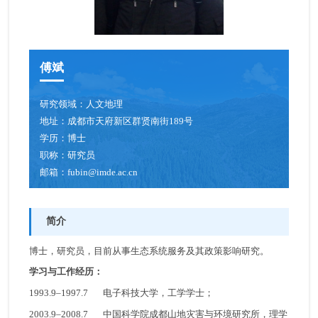
青年创新促进会成员
博士后
傅斌
人才招聘
研究领域：
人文地理
地址：
成都市天府新区群贤南街189号
学历：
博士
职称：
研究员
邮箱：
fubin@imde.ac.cn
简介
博士，研究员，目前从事生态系统服务及其政策影响研究。
学习与工作经历：
1993.9–1997.7 电子科技大学，工学学士；
2003.9–2008.7 中国科学院成都山地灾害与环境研究所，理学