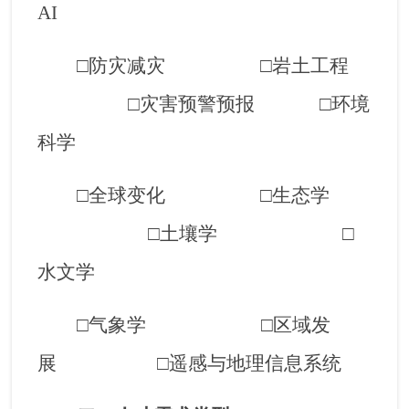
AI
□防灾减灾 □岩土工程
□灾害预警预报 □环境
科学
□全球变化 □生态学
□土壤学 □
水文学
□气象学 □区域发
展
□遥感与地理信息系统