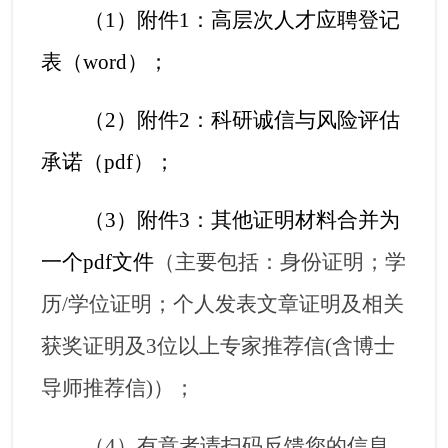
（
1
）附件
1
：高层次人才应聘登记
表（
word
）；
（
2
）附件
2
：科研诚信与风险评估
承诺（
pdf
）；
（
3
）附件
3
：其他证明材料合并为
一个
pdf
文件
（主要包括：身份证明；学
历
/
学位证明；个人发表文章证明及相关
获奖证明及
3
位以上专家推荐信
(
含博士
导师推荐信
)
）；
（
4
）有意者请扫码反馈您的信息