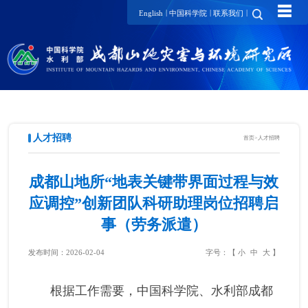
☰
|
|
|
English
中国科学院
联系我们
人才招聘
首页
>
人才招聘
成都山地所“地表关键带界面过程与效
应调控”创新团队科研助理岗位招聘启
事（劳务派遣）
发布时间：2026-02-04
字号：【
小
中
大
】
根据工作需要，中国科学院、水利部成都