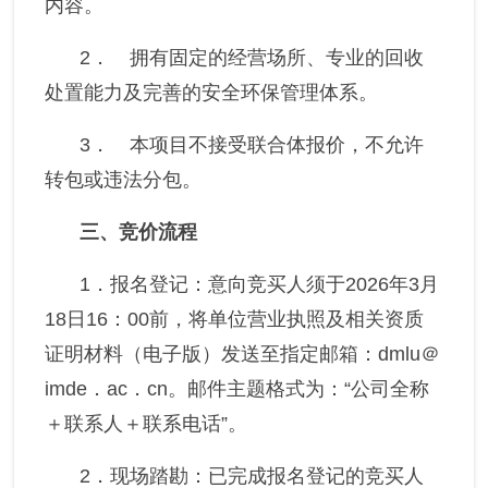
内容。
2．
拥有固定的经营场所、专业的回收
处置能力及完善的安全环保管理体系。
3．
本项目不接受联合体报价，不允许
转包或违法分包。
三、竞价流程
1．
报名登记：
意向竞买人须于
2026
年
3
月
18
日
16：00
前，将单位营业执照及相关资质
证明材料（电子版）发送至指定邮箱：
dmlu＠
imde．ac．cn
。邮件主题格式为：“公司全称
＋
联系人
＋
联系电话”。
2．
现场踏勘：
已完成报名登记的竞买人