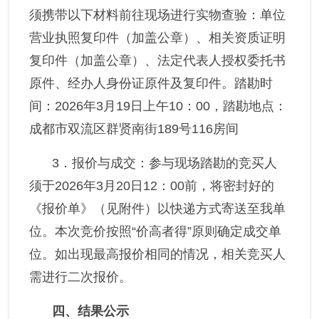
须携带以下材料前往现场进行实物查验：单位
营业执照复印件（加盖公章）、相关资质证明
复印件（加盖公章）、法定代表人授权委托书
原件、经办人身份证原件及复印件。
踏勘时
间：
2026
年
3
月
19
日上午
10：00，
踏勘地点：
成都市双流区群贤南街
189
号
116
房间
3．
报价与成交：
参与现场踏勘的竞买人
须于
2026
年
3
月
20
日
12：00
前，将密封好的
《报价单》（见附件）以快递方式寄送至我单
位。本次竞价按照“价高者得”原则确定成交单
位。如出现最高报价相同的情况，相关竞买人
需进行二次报价。
四、结果公示