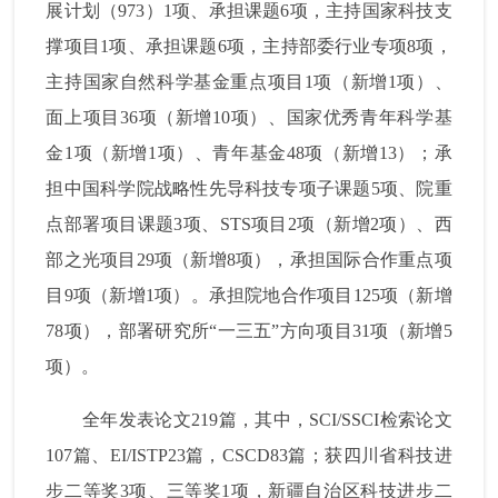
展计划（
973
）
1
项、承担课题
6
项，主持国家科技支
撑项目
1
项、承担课题
6
项，主持部委行业专项
8
项，
主持国家自然科学基金重点项目
1
项（新增
1
项）、
面上项目
36
项（新增
10
项）、国家优秀青年科学基
金
1
项（新增
1
项）、青年基金
48
项（新增
13
）；承
担中国科学院战略性先导科技专项子课题
5
项、院重
点部署项目课题
3
项、
STS
项目
2
项（新增
2
项）、西
部之光项目
29
项（新增
8
项），承担国际合作重点项
目
9
项（新增
1
项）。承担院地合作项目
125
项（新增
78
项），部署研究所“一三五”方向项目
31
项（新增
5
项）。
全年发表论文
219
篇，其中，
SCI/SSCI
检索论文
107
篇、
EI/ISTP23
篇，
CSCD83
篇；获四川省科技进
步二等奖
3
项、三等奖
1
项，新疆自治区科技进步二