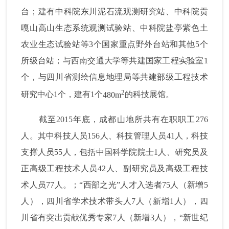
台；建有中科院东川泥石流观测研究站、中科院贡
嘎山高山生态系统观测试验站、中科院盐亭紫色土
农业生态试验站等
3
个国家重点野外台站和其他
5
个
所级台站；与西南交通大学等共建国家工程实验室
1
个，与四川省测绘信息地理局等共建部级工程技术
2
研究中心
1
个，建有
1
个
480m
的科技展馆。
截至
2015
年底，成都山地所共有在职职工
276
人。其中科技人员
156
人、科技管理人员
41
人，科技
支撑人员
55
人，包括中国科学院院士
1
人、研究员及
正高级工程技术人员
42
人、副研究员及高级工程技
术人员
77
人。
；“西部之光”人才入选者
75
人（新增
5
人），四川省学术技术带头人
7
人（新增
1
人），四
川省有突出贡献优秀专家
7
人（新增
3
人），“新世纪