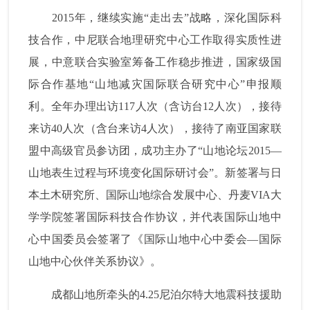
2015
年，继续实施“走出去”战略，深化国际科
技合作，中尼联合地理研究中心工作取得实质性进
展，中意联合实验室筹备工作稳步推进，国家级国
际合作基地“山地减灾国际联合研究中心”申报顺
利。全年办理出访
117
人次（含访台
12
人次），接待
来访
40
人次（含台来访
4
人次），接待了南亚国家联
盟中高级官员参访团，成功主办了“山地论坛
2015
—
山地表生过程与环境变化国际研讨会”。新签署与日
本土木研究所、国际山地综合发展中心、丹麦
VIA
大
学学院签署国际科技合作协议，并代表国际山地中
心中国委员会签署了《国际山地中心中委会—国际
山地中心伙伴关系协议》。
成都山地所牵头的
4.25
尼泊尔特大地震科技援助