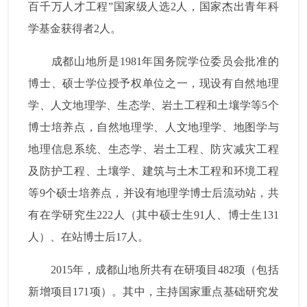
百千万人才工程”国家级人选
2
人，国家杰出青年科
学基金获得者
2
人。
成都山地所是
1981
年国务院学位委员会批准的
博士、硕士学位授予权单位之一，现设有自然地理
学、人文地理学、生态学、岩土工程和土壤学等
5
个
博士培养点，自然地理学、人文地理学、地图学与
地理信息系统、生态学、岩土工程、防灾减灾工程
及防护工程、土壤学、建筑与土木工程和环境工程
等
9
个硕士培养点，并设有地理学博士后流动站，共
有在学研究生
222
人（其中硕士生
91
人、博士生
131
人）、在站博士后
17
人。
2015
年，成都山地所共有在研项目
482
项（包括
新增项目
171
项）。其中，主持国家重点基础研究发