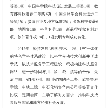
等奖
1
项，中国科学院科技促进发展二等奖
1
项，教
育部科技进步二等奖
1
项，中国公路学会科技进步二
等奖
1
项；参编行业及地方标准
2
项；出版科技专著
6
部，地图集
1
部，科普专著
1
部；新获得授权专利
37
项、软件著作权
18
项，
1
项发明专利成功转化
。
2015
年，坚持发展
“
科学
-
技术
-
工程
-
用户
”
一体化
的特色学科体系建设，以科学带动技术创新并形成
示范，以技术服务于工程建设，积极构建科技服务
网络，进一步稳固与川、渝、藏、滇等的合作，先
后与四川省阿坝州、四川省国防科工办、武警警种
学院、中铁二院、中石化销售华南公司等签署合作
协议，定期会商，主动了解对方需求，推动科技成
果服务国家和地方经济社会发展。