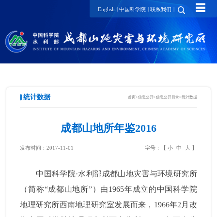
☰
|
|
|
English
中国科学院
联系我们
统计数据
首页
>
信息公开
>
信息公开目录
>
统计数据
成都山地所年鉴2016
发布时间：2017-11-01
字号：【
小
中
大
】
中国科学院·水利部成都山地灾害与环境研究所
（简称“成都山地所”）由
1965
年成立的中国科学院
地理研究所西南地理研究室发展而来，
1966
年
2
月改