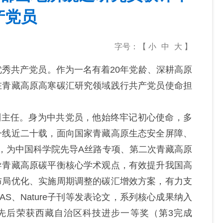
产党员
字号：【
小
中
大
】
优秀共产党员。作为一名有着
20
年党龄、深耕高原
在青藏高原高寒碳汇研究领域践行共产党员使命担
副主任。身为
中共
党员，他始终牢记初心使命，多
一线
近
二十载，面向国家青藏高原生态安全屏障、
，为
中国科学院
先导
A
丝路专项、第二次青藏高原
导青藏高原碳平衡核心学术观点，
有效
提升我国高
布局优化、实施周期调整的碳汇增效方案，有力支
AS
、
Nature
子刊等发表论文
，
系列核心成果纳入
先后
荣
获西藏自治区科技进步一等奖（第
3
完成