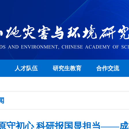
究
人才队伍
研究生教育
合作交流
闻
原守初心 科研报国显担当——