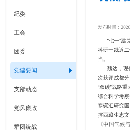
纪委
发布时间：2026-
工会
“
七一
”
建
科研一线
近
二
团委
当。
魏达，现
党建要闻
次获评成都分
“
双碳
”
战略重
支部动态
综合科学考察
寒碳汇研究国
党风廉政
撑西藏生态文
《中国气候
群团统战