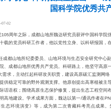
国科学院优秀共
07-02
党
105
周年之际，
成都山地所
魏达
研究员获评
中国科学院
十载的党员科研工作者，他以党性立身、以科研报国，
任
成都山地所
纪委委员
、
山地环境与生态安全研究中心
院、成都山地所优秀共产党员。科研路上，他坚守高原
大需求，主动扛起科研攻关职责，建
设高原
碳汇监测网络
提供稳定可靠的野外观测支撑。他原创提出高寒植被主
际话语权；围绕高原生态保护修复，提出生态工程空间
明高地建设。学术成果方面，魏达以第一
/
通讯作者在
PN
与生态环境演变》
等
，
成为
第二次青藏科考亮点成果。