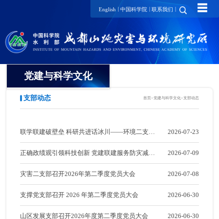
☰
|
|
|
English
中国科学院
联系我们
党建与科学文化
支部动态
首页
>
党建与科学文化
>
支部动态
党委
纪委
联学联建破壁垒 科研共进话冰川——环境二支部
2026-07-23
工会
与玉龙雪山站党支部联合开展"支部助合作 党建
正确政绩观引领科技创新 党建联建服务防灾减灾
2026-07-09
团委
促科研"主题党日活动
——山地所灾害一支部与成都理工大学地质灾害
灾害二支部召开2026年第二季度党员大会
2026-07-08
党建要闻
防治与地质环境保护全国重点实验室第二党支部
支撑党支部召开 2026 年第二季度党员大会
2026-06-30
支部动态
开展党建联建活动
山区发展支部召开2026年度第二季度党员大会
2026-06-30