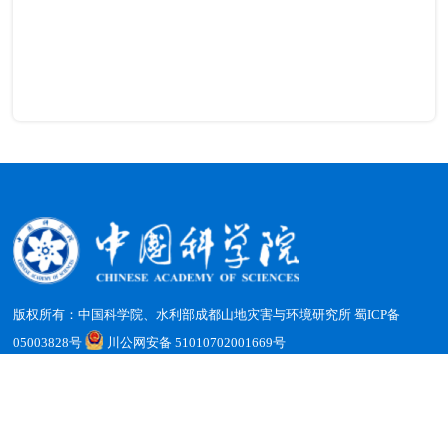
版权所有：中国科学院、水利部成都山地灾害与环境研究所
蜀ICP备
05003828号
川公网安备 51010702001669号
地址：四川省成都市天府新区群贤南街189号 邮编：610213
电话：（028）85228816 传真：（028）85222258 电子邮箱：
office@imde.ac.cn