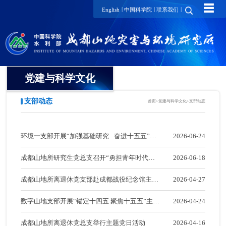
☰
|
|
|
English
中国科学院
联系我们
党建与科学文化
支部动态
首页
>
党建与科学文化
>
支部动态
党委
纪委
环境一支部开展“加强基础研究 奋进十五五”系
2026-06-24
工会
列主题教育学习活动
成都山地所研究生党总支召开“勇担青年时代使
2026-06-18
团委
命，聚力奋进‘十五五’”主题教育学习大会
成都山地所离退休党支部赴成都战役纪念馆主题
2026-04-27
党建要闻
党日活动
数字山地支部开展“锚定十四五 聚焦十五五”主题
2026-04-24
支部动态
党日活动
成都山地所离退休党总支举行主题党日活动
2026-04-16