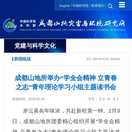
☰
|
|
|
English
中国科学院
联系我们
党建与科学文化
群团统战
首页
>
党建与科学文化
>
群团统战
党委
纪委
成都山地所举办“学全会精神 立青春
之志”青年理论学习小组主题读书会
工会
发布时间：2026-02-04
字号：【
小
中
大
】
团委
岁云暮矣年味浓，共赴新程第一钟。2月3
党建要闻
日，成都山地所团委精心组织开展“学全会精
支部动态