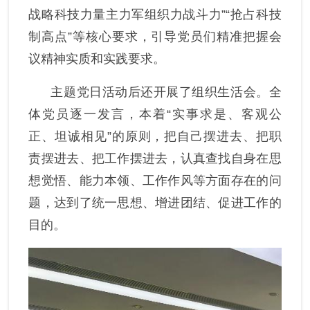
战略科技力量主力军组织力战斗力”“抢占科技
制高点”
等
核心要求，
引导党员们
精准把握会
议精神实质和实践要求。
主题党日活动后
还
开展
了组织生活会。全
体党员逐一发言，
本着
“实事求是、客观公
正、坦诚
相见
”的
原则，把自己摆进去、把职
责摆进去、把工作摆进去，认真查找自身在思
想觉悟、
能力本领、工作作风等方面存在的问
题，达到了统一思想、增进团结、促进工作的
目的。