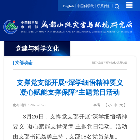
☰
|
|
|
English
中国科学院
联系我们
党建与科学文化
支部动态
首页
>
党建与科学文化
>
支部动态
党委
纪委
支撑党支部开展“深学细悟精神要义
凝心赋能支撑保障”主题党日活动
工会
发布时间：2026-03-30
字号：【
小
中
大
】
团委
3
月
26
日，支撑党支部开展
“
深学细悟精神
党建要闻
要义
凝心赋能
支撑保障
”
主题党日活动。活动
由支部书记聂勇主持，支部
18
名党员参加。
支部动态