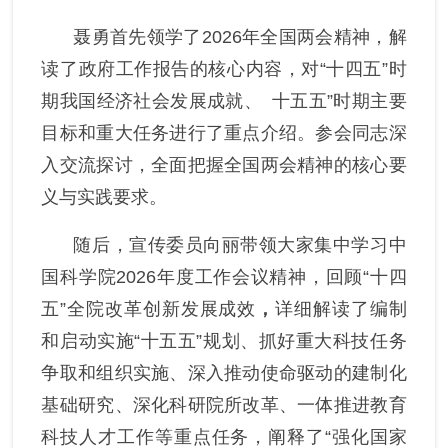
党风廉政
聂勇
首先
领学
了
2026
年
全国
两会精神，解
读了政府工作报告的核心内容，对
“十四五”时
群团统战
期
我国
经济社会发展成就、
十五五
”
时期主要
目标和重大任务进行了重点介绍。参会同志深
入交流探讨，全面把握
全国
两会精神的核心要
义与实践要求。
随后，
宣传
委员
向丽带领大家集中学习中
国科学院
2026
年度工作会议精神，回顾
“十四
五”全院改革创新发展成效
，
详细解读了编制
和启动实施
“十五五”规划、抓好重大科技任务
争取和组织实施、深入推动使命驱动的建制化
基础研究、深化科研院所改革、一体推进教育
科技人才工作等重点任务，
阐释了
“强化国家