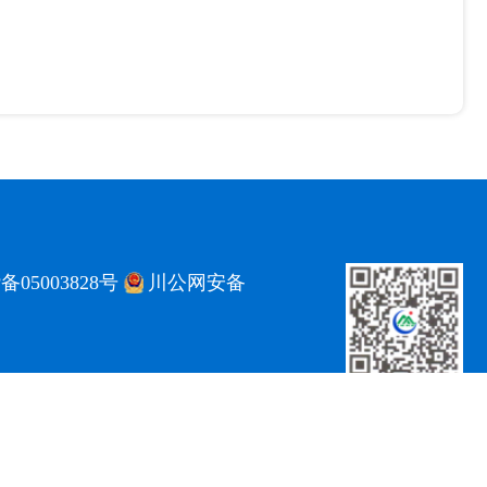
备05003828号
川公网安备
ce@imde.ac.cn