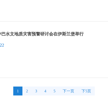
中巴水文地质灾害预警研讨会在伊斯兰堡举行
-22
1
2
3
4
5
下一页
下5页