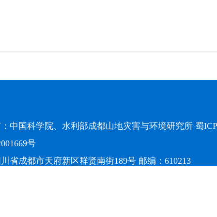
有：中国科学院、水利部成都山地灾害与环境研究所
蜀ICP
2001669号
川省成都市天府新区群贤南街189号 邮编：610213
28）85228816 传真：（028）85222258 电子邮箱：
offi