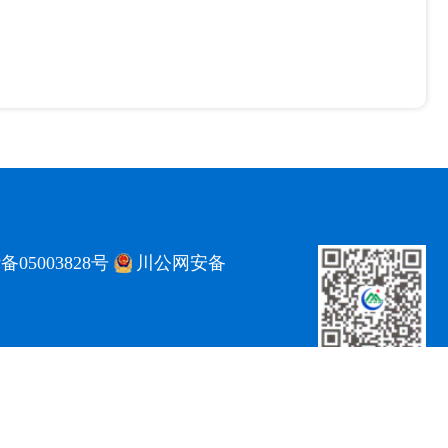
备05003828号
川公网安备
ce@imde.ac.cn