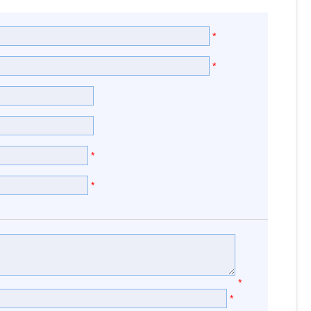
*
*
*
*
*
*