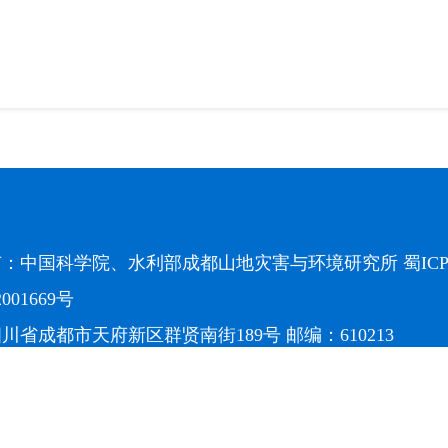
有：中国科学院、水利部成都山地灾害与环境研究所
蜀ICP
2001669号
川省成都市天府新区群贤南街189号 邮编：610213
28）85228816 传真：（028）85222258 电子邮箱：
offi