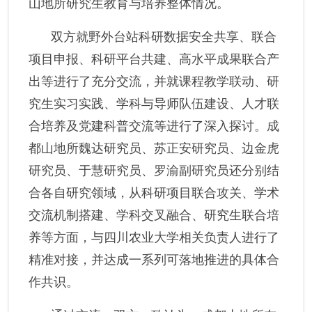
山地所研究生教育与培养整体情况
。
双方就野外台站科研数据安全共享、联合
项目申报、科研平台共建、高水平成果联合产
出等
进行了
充分交流
，
并
就课程教学联动、研
究生实习实践、学科与导师队伍
建设
、人才联
合培养及党建科普交流等进行
了
深入探讨。成
都山地所魏达
研究员
、苏正安
研究员
、边金虎
研究员
、于慧研究员
、
罗渝副研究员
还分别
结
合各自研究领域，从科研项目
联合攻关
、学术
交流机制搭建、学科交叉融合、研究生联合培
养等方面，与
四川农业大学
相关负责人进行
了
精准对接，
并达成
一系列可落地推进的具体合
作
共识。