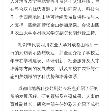
人才培养及学生就业等开展合作交流座谈，旨
在整合双方优势资源，推动
协同育人、科技合
作
，为西南地区山地可持续发展提供科技与人
才支撑。四级高管张金山
参加座谈。会议
由四
川农业大学乡村振兴学院副院长胡剑锋主持。
胡剑锋代表四川农业大学对成都山地所一
行的到访表示热烈欢迎，
并
全面介绍了学校近
年来在学科建设、科研创新、社会服务及人才
培养等方面的发展成效，
以及
学校在农业与生
态相关领域的学科优势和培养体系。
成都山地所科技处副处长
杨燕介绍了
研究
所
的发展历程、研究领域及科研成果。
人事教
育处副处长、研究生部主任
姚彩云介绍了成都