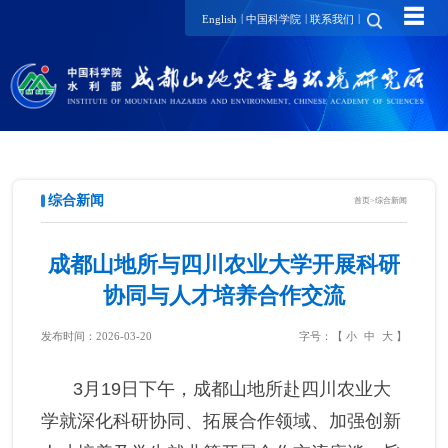
☰
|
|
|
English
中国科学院
联系我们
综合新闻
首页
>
综合新闻
成都山地所与四川农业大学开展科研
协同与人才培养合作交流
发布时间：2026-03-20
字号：【
小
中
大
】
3
月
19
日下午，成都山地所赴四川农业大
学
就
深化科研协同、拓展合作领域、加强创新