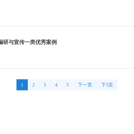
日编研与宣传一类优秀案例
1
2
3
4
5
下一页
下5页